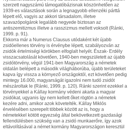
szerzett nagyszámú támogatóbázisnak köszönhetően az
1939-es választások során a legnagyobb ellenzéki párttá
lépett elő, vagyis az akkori társadalom, illetve
szavazópolgárok legalább negyede biztosan az
antiszemitizmus illetve a rasszizmus mellett voksolt (Ránki,
1999. p. 91).
Ekkorra már a Numerus Clausus utódaként két újabb
zsidóellenes törvény is érvénybe lépett, szabályozván az
zsidók értelmiségi körökben elfoglalt helyét. Észak- Erdély
visszacsatolását követően, 1940-ben megszületett az újabb
zsidótörvény, végül 1941-ben Magyarország a németek
oldalán belépett a második világháborúba, újabb területeket
kapva így vissza a környező országoktól, ezt követően pedig
mintegy 16.000, magyarságát igazolni nem tudó zsidót
mészároltak le (Ránki, 1999. p. 120). Ránki szerint ezekkel a
törvényekkel a Kállay kormány védeni akarta a magyar
zsidókat, ugyanis így nem kellett őket rögtön a németek
kezére adni, amikor azok követelték. Kállay Miklós
érvelésében szerepelt többek között az is, hogy a
németekkel kötött egyezség által bekövetkezett gazdasági
fellendülésben szükség van a zsidó munkaerőre, így azok
eltávolításával a német kormány Magyarországon keresztül