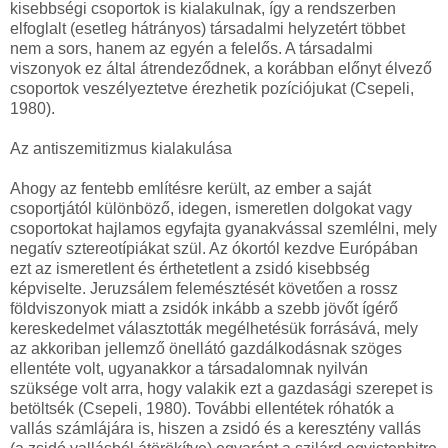
kisebbségi csoportok is kialakulnak, így a rendszerben
elfoglalt (esetleg hátrányos) társadalmi helyzetért többet
nem a sors, hanem az egyén a felelős. A társadalmi
viszonyok ez által átrendeződnek, a korábban előnyt élvező
csoportok veszélyeztetve érezhetik pozíciójukat (Csepeli,
1980).
Az antiszemitizmus kialakulása
Ahogy az fentebb említésre került, az ember a saját
csoportjától különböző, idegen, ismeretlen dolgokat vagy
csoportokat hajlamos egyfajta gyanakvással szemlélni, mely
negatív sztereotípiákat szül. Az ókortól kezdve Európában
ezt az ismeretlent és érthetetlent a zsidó kisebbség
képviselte. Jeruzsálem felemésztését követően a rossz
földviszonyok miatt a zsidók inkább a szebb jövőt ígérő
kereskedelmet választották megélhetésük forrásává, mely
az akkoriban jellemző önellátó gazdálkodásnak szöges
ellentéte volt, ugyanakkor a társadalomnak nyilván
szüksége volt arra, hogy valakik ezt a gazdasági szerepet is
betöltsék (Csepeli, 1980). További ellentétek róhatók a
vallás számlájára is, hiszen a zsidó és a keresztény vallás