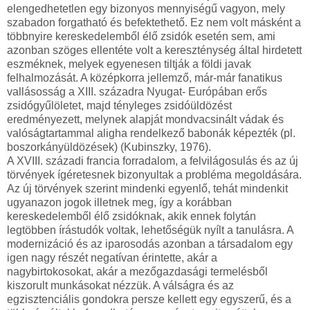
elengedhetetlen egy bizonyos mennyiségű vagyon, mely
szabadon forgatható és befektethető. Ez nem volt másként a
többnyire kereskedelemből élő zsidók esetén sem, ami
azonban szöges ellentéte volt a kereszténység által hirdetett
eszméknek, melyek egyenesen tiltják a földi javak
felhalmozását. A középkorra jellemző, már-már fanatikus
vallásosság a XIII. századra Nyugat- Európában erős
zsidógyűlöletet, majd tényleges zsidóüldözést
eredményezett, melynek alapját mondvacsinált vádak és
valóságtartammal aligha rendelkező babonák képezték (pl.
boszorkányüldözések) (Kubinszky, 1976).
A XVIII. századi francia forradalom, a felvilágosulás és az új
törvények ígéretesnek bizonyultak a probléma megoldására.
Az új törvények szerint mindenki egyenlő, tehát mindenkit
ugyanazon jogok illetnek meg, így a korábban
kereskedelemből élő zsidóknak, akik ennek folytán
legtöbben írástudók voltak, lehetőségük nyílt a tanulásra. A
modernizáció és az iparosodás azonban a társadalom egy
igen nagy részét negatívan érintette, akár a
nagybirtokosokat, akár a mezőgazdasági termelésből
kiszorult munkásokat nézzük. A válságra és az
egzisztenciális gondokra persze kellett egy egyszerű, és a