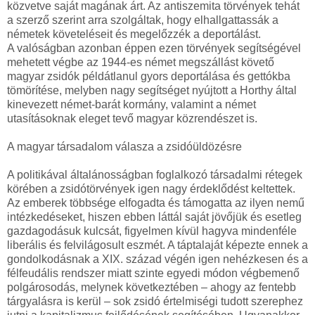
közvetve saját magának árt. Az antiszemita törvények tehát
a szerző szerint arra szolgáltak, hogy elhallgattassák a
németek követeléseit és megelőzzék a deportálást.
A valóságban azonban éppen ezen törvények segítségével
mehetett végbe az 1944-es német megszállást követő
magyar zsidók példátlanul gyors deportálása és gettókba
tömörítése, melyben nagy segítséget nyújtott a Horthy által
kinevezett német-barát kormány, valamint a német
utasításoknak eleget tevő magyar közrendészet is.
A magyar társadalom válasza a zsidóüldözésre
A politikával általánosságban foglalkozó társadalmi rétegek
körében a zsidótörvények igen nagy érdeklődést keltettek.
Az emberek többsége elfogadta és támogatta az ilyen nemű
intézkedéseket, hiszen ebben láttál saját jövőjük és esetleg
gazdagodásuk kulcsát, figyelmen kívül hagyva mindenféle
liberális és felvilágosult eszmét. A táptalaját képezte ennek a
gondolkodásnak a XIX. század végén igen nehézkesen és a
félfeudális rendszer miatt szinte egyedi módon végbemenő
polgárosodás, melynek következtében – ahogy az fentebb
tárgyalásra is kerül – sok zsidó értelmiségi tudott szerephez