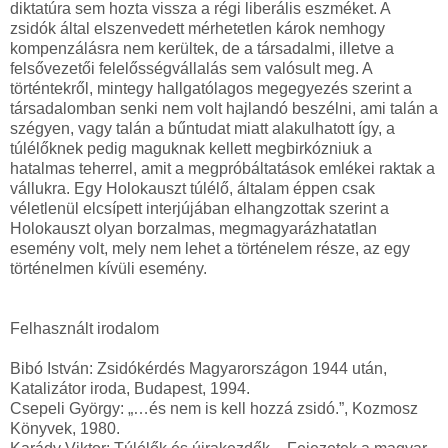
diktatúra sem hozta vissza a régi liberális eszméket. A
zsidók által elszenvedett mérhetetlen károk nemhogy
kompenzálásra nem kerültek, de a társadalmi, illetve a
felsővezetői felelősségvállalás sem valósult meg. A
történtekről, mintegy hallgatólagos megegyezés szerint a
társadalomban senki nem volt hajlandó beszélni, ami talán a
szégyen, vagy talán a bűntudat miatt alakulhatott így, a
túlélőknek pedig maguknak kellett megbirkózniuk a
hatalmas teherrel, amit a megpróbáltatások emlékei raktak a
vállukra. Egy Holokauszt túlélő, általam éppen csak
véletlenül elcsípett interjújában elhangzottak szerint a
Holokauszt olyan borzalmas, megmagyarázhatatlan
esemény volt, mely nem lehet a történelem része, az egy
történelmen kívüli esemény.
Felhasznált irodalom
Bibó István: Zsidókérdés Magyarországon 1944 után,
Katalizátor iroda, Budapest, 1994.
Csepeli György: „…és nem is kell hozzá zsidó.”, Kozmosz
Könyvek, 1980.