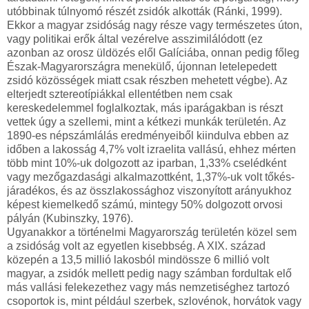
utóbbinak túlnyomó részét zsidók alkották (Ránki, 1999).
Ekkor a magyar zsidóság nagy része vagy természetes úton,
vagy politikai erők által vezérelve asszimilálódott (ez
azonban az orosz üldözés elől Galíciába, onnan pedig főleg
Észak-Magyarországra menekülő, újonnan letelepedett
zsidó közösségek miatt csak részben mehetett végbe). Az
elterjedt sztereotípiákkal ellentétben nem csak
kereskedelemmel foglalkoztak, más iparágakban is részt
vettek úgy a szellemi, mint a kétkezi munkák területén. Az
1890-es népszámlálás eredményeiből kiindulva ebben az
időben a lakosság 4,7% volt izraelita vallású, ehhez mérten
több mint 10%-uk dolgozott az iparban, 1,33% cselédként
vagy mezőgazdasági alkalmazottként, 1,37%-uk volt tőkés-
járadékos, és az összlakossághoz viszonyított arányukhoz
képest kiemelkedő számú, mintegy 50% dolgozott orvosi
pályán (Kubinszky, 1976).
Ugyanakkor a történelmi Magyarország területén közel sem
a zsidóság volt az egyetlen kisebbség. A XIX. század
közepén a 13,5 millió lakosból mindössze 6 millió volt
magyar, a zsidók mellett pedig nagy számban fordultak elő
más vallási felekezethez vagy más nemzetiséghez tartozó
csoportok is, mint például szerbek, szlovénok, horvátok vagy