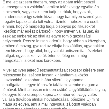
E mellett azt sem értettem, hogy az apám miért beszél
ellenségesen a zsidókról, amikor felénk vagy egyáltalán
nincsenek, vagy csak nem tudjunk róluk, hogy azok,
mindenesetre így szinte kizárt, hogy bármilyen személyes
negatív tapasztalata lett volna. Szintén nehezemre esett
elhinni, hogy ő márpedig tudja bizonyos politikusokról
(később már egész pártokról), hogy milyen vallásúak, és
ezek az emberek az okai az egyre romló gazdasági
helyzetnek. Persze lassan kiderült, hogy abban a közegben,
amiben ő mozog, gyakori az effajta hozzáállás, ugyanakkor
nem hiszem, hogy attól, hogy valaki antiszemita nézeteket
hallgat, egyet is kell velük értenie, főleg nem még
hangoztatni is őket más körökben.
Mivel az ilyen jellegű eszmefuttatásait sokszor kérésre sem
rekesztette be, szépen lassan kihátráltam a közös
utazásokból, azonban hiába sikerült így apámat
elhallgattatni, egyre többször találtam szembe magam a
témával. Mintha lassan minden csőből a gyűlölködés folyna,
és egyre több szerepet kapna az ember vélt vagy valós
vallása (továbbá etnikai hovatartozása, bőrszíne…) mint
maga az egyén, ami a mai individualizálódott világban