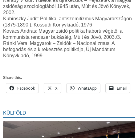
Karády Viktor: Túlélők és újrakezdők – Fejezetek a magyar
zsidóság szociológiából 1945 után, Múlt és Jövő Könyvek,
2002.
Kubinszky Judit: Politikai antiszemitizmus Magyarországon
(1875-1890.), Kossuth Könyvkiadó, 1976
Kovács András: Magyar zsidó politika háború végétől a
kommunista rendszer bukásáig, Múlt és Jövő, 2003./3.
Ránki Vera: Magyarok – Zsidók – Nacionalizmus, A
befogadás és a kirekesztés politikája, Új Mandátum
Könyvkiadó, 1999.
Share this:
Facebook
X
WhatsApp
Email
KÜLFÖLD