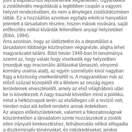
jutni a kapitalizmus fejlődésének segítésében. Ugyanakkor
a zsidókérdés megoldását a legtöbben csupán a vagyoni
helyzet rendezésében, és nem a tényleges zsidóüldözésben
látták. Ez a hozzáállás azonban egyfajta erkölcsi hanyatlást
jelentett a társadalom részére, hiszen mások rovására, saját
erőfeszítés nélkül kívánták fellendíteni anyagi helyzetüket
(Bibó, 1994).
Arra azonban, hogy az üldöztetést és a deportálást a
társadalom többsége közönyösen végignézte, aligha lehet
magyarázatot találni. Bibó István 1948-ban írt tanulmánya
szerint az, hogy valaki hogy viselkedik egy helyzetben
(mondjuk egy irracionális állításokat támasztó, elnyomó
kormány uralma alatt), az egyén személyén kívül nagyban
függ a közösség viselkedésétől is. A magyarokban már az
előző század közepétől élt a félelem az ország egyes
területeinek elvesztésétől, amely az első világháború után
be is következett. A nagy traumát követően mind a politika,
mind a hétköznapok terén az elsődleges cél a revízió volt,
minden mást alá kellett rendelni annak érdekében.
Az alapos előkészületeknek, valamint a fokozatosságnak
köszönhetően a társadalom szinte hozzászokott a zsidók
ellen irányuló kirekesztéshez, felháborodás nélkül elfogadta
a diszkriminatív törvényeket, és intézkedéseket, amikor