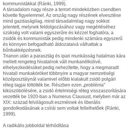
kommunistákkal (Ránki, 1999).
A társadalom nagy része a terrort mindeközben csendben
követte figyelemmel. Az ország nagy részének elvesztése
mind gazdaságilag, mind társadalmilag nagy sokkot
jelentett, melynek feldolgozásához vagy megértéséhez
szükség volt valami egyszerűre és kézzel foghatóra, a
zsidók és kommunisták pedig mindenki számára egyszerű
és könnyen befogadható áldozataivá válhattak a
bűnbakképzésnek.
Trianon után a parasztág és ipari munkásság hatalmas kára
mellett rengeteg hivatalnok vált munkanélkülivé,
elhelyezkedésüket pedig nehezítette, hogy a megmaradt
hivatali munkaköröket többnyire a magyar nemzetiségi
középosztálynál valamivel előbb kialakult zsidó polgári
réteg tagjai töltötték be. Részben ezen „probléma”
kiküszöbölésére, a zsidó értelmiségi réteg visszaszorítására
vezették be 1920-ban a Numerus Clausust, melyben már az
XIX: század felvilágosult eszméinek és liberális
gondolkodásának a csírái sem voltak fellelhetőek (Ránki,
1999).
A radikális jobboldal térhódítása