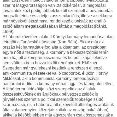
által 1917-ben indított vitafórumon a többség nyilatkozata
szerint Magyarországon van „zsidókérdés”, a megoldási
javaslatok közt pedig többek között szerepelt a bevándorlás
megszűntetése és a teljes asszimiláció is, illetve az ekkorra
már növekvő létszámmal rendelkező cionisták az önálló
zsidó állam megalakulásában látták a megoldást (Ránki,
1999).
A háborút követően alakult Károlyi kormány lemondása után
létrejött a Tanácsköztársaság (Kun Béla). Ekkor már az
ország két harmadát elfoglalta a kisantant, az országban
egyre nőtt a feszültség, a kormány a békeszerződés terén
nem hajlott a kompromisszumra és belpolitikáját tekintve
sem váltotta be a hozzá fűzött reményeket. Eközben
Szegeden már gyülekezni kezdtek a rendszert ellenző,
antikommunista nézeteket valló csoportok, élükön Horthy
Miklóssal, aki a kommunista kormány lemondásával
hadjáratot indított a kormány néhai tagjai és támogatói ellen.
A fehérterror üldözöttjei közt szerepeltek az általuk
összeesküvőknek és árulóknak bélyegzett zsidók is
(érveléseik szerint a politikai szereplők többsége zsidó
származású, és a háború alatt elkövetett állítólagos árulásuk
által valamennyien közrejátszottak az ország bukásában),
akiket a későbbiekben már egyszerűen csak összemostak a