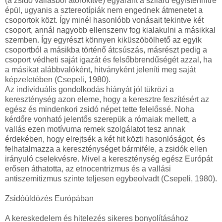
(a zsidó vallásból átörökítve) egyaránt a szilárd egyistenhitre
épül, ugyanis a sztereotípiák nem engednek átmenetet a
csoportok közt. Így minél hasonlóbb vonásait tekintve két
csoport, annál nagyobb ellenszenv fog kialakulni a másikkal
szemben. Így egyrészt könnyen kiküszöbölhető az egyik
csoportból a másikba történő átcsúszás, másrészt pedig a
csoport védheti saját igazát és felsőbbrendűségét azzal, ha
a másikat alábbvalóként, hitványként jeleníti meg saját
képzeletében (Csepeli, 1980).
Az individuális gondolkodás hiányát jól tükrözi a
kereszténység azon eleme, hogy a keresztre feszítésért az
egész és mindenkori zsidó népet tette felelőssé. Noha
kérdőre vonható jelentős szerepük a rómaiak mellett, a
vallás ezen motívuma remek szolgálatot tesz annak
érdekében, hogy elrejtsék a két hit közti hasonlóságot, és
felhatalmazza a kereszténységet bármiféle, a zsidók ellen
irányuló cselekvésre. Mivel a kereszténység egész Európát
erősen áthatotta, az etnocentrizmus és a vallási
antiszemitizmus szinte teljesen egybeolvadt (Csepeli, 1980).
Zsidóüldözés Európában
A kereskedelem és hitelezés sikeres bonyolításához