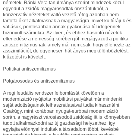
németek. Ránki Vera tanulmánya szerint mindezek közül
egyedül a zsidók magyarosodtak önszántukból, a
konzervatív nézeteket valló vezető réteg azonban nem
tartotta őket alkalmasnak a magyarságra, mivel kultúrájuk és
vallásuk, pontosabban annak gyakorlása túl idegennek
bizonyult számukra. Az ilyen, és ehhez hasonló nézetek
elterjedése a nemesség körében jól megágyazott a politikai
antiszemitizmusnak, amely már nemcsak, hogy ellenezte az
asszimilációt, de egyenesen hátrányos megkülönböztetést,
kiűzetést is követelt.
Politikai antiszemitizmus
Polgárosodás és antiszemitizmus
A régi feudális rendszer felbomlását követően a
modernizáció nyújtotta mobilitási pályákat már mindenki
saját adottságainak felhasználásával tudta kihasználni.
Csakúgy, mint korábban nyugat-európai modernizáció
során, a nagyrészt városiasodott zsidóság itt is könnyebben
tudott alkalmazkodni az új gazdasági helyzethez, így
egyfajta előnnyel indultak a társadalom többi, kevésbé