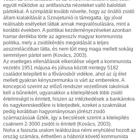
együtt működve az antifasiszta nézeteket valló baloldali
pártokkal. A szimpátiát tovább növelte, hogy az önálló zsidó
állam kialakítását a Szovjetunió is támogatta, így jóval
reálisabb esélyeket láttak annak megvalósulására, mint a
korábbi években. A politikai kezdeményezéseket azonban
hamar derékba törte az agresszív magyar kommunista
politika, mely a zsidókérdés megoldását a teljes
asszimilációban látta, és nem tűrt meg maga mellett sokáig
semmilyen pártot sem (Kovács, 2003).
Az esetleges ellenállások elkerülése végett a kommunista
vezetés 1951 májusa és júliusa között mintegy 5182
családot telepített ki a fővárosból vidékre, ahol az új élet
mellett gyakran kényszermunka is várt az emberekre. A
koncepció szerint az előző rendszer vezetőinek lakolniuk
kell a bűneikért, ugyanakkor a kitelepítések több zsidó
értelmiségit is érintett, hiszen az intézkedések a bankárokra
és nagykereskedőkre is kiterjedtek, ezeket a szakmákat
pedig korábban hagyományosan jórészt zsidó
származásúak űzték, így a becslések szerint a kitelepítés
csaknem 2-3000 zsidót is érintett (Kovács, 2003).
Noha a fasiszta uralom leáldozása némi enyhülést hozott az
ország számára, érthetően a háborút követő kommunista