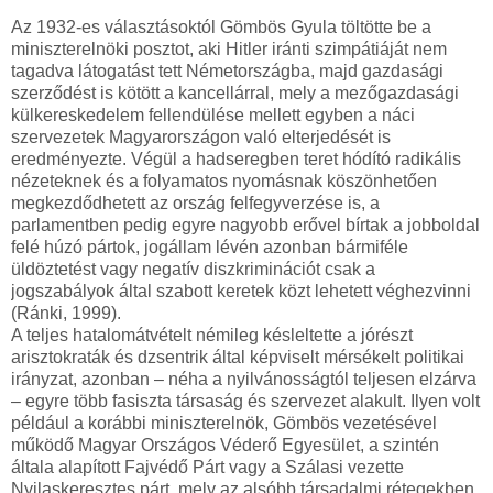
Az 1932-es választásoktól Gömbös Gyula töltötte be a
miniszterelnöki posztot, aki Hitler iránti szimpátiáját nem
tagadva látogatást tett Németországba, majd gazdasági
szerződést is kötött a kancellárral, mely a mezőgazdasági
külkereskedelem fellendülése mellett egyben a náci
szervezetek Magyarországon való elterjedését is
eredményezte. Végül a hadseregben teret hódító radikális
nézeteknek és a folyamatos nyomásnak köszönhetően
megkezdődhetett az ország felfegyverzése is, a
parlamentben pedig egyre nagyobb erővel bírtak a jobboldal
felé húzó pártok, jogállam lévén azonban bármiféle
üldöztetést vagy negatív diszkriminációt csak a
jogszabályok által szabott keretek közt lehetett véghezvinni
(Ránki, 1999).
A teljes hatalomátvételt némileg késleltette a jórészt
arisztokraták és dzsentrik által képviselt mérsékelt politikai
irányzat, azonban – néha a nyilvánosságtól teljesen elzárva
– egyre több fasiszta társaság és szervezet alakult. Ilyen volt
például a korábbi miniszterelnök, Gömbös vezetésével
működő Magyar Országos Véderő Egyesület, a szintén
általa alapított Fajvédő Párt vagy a Szálasi vezette
Nyilaskeresztes párt, mely az alsóbb társadalmi rétegekben