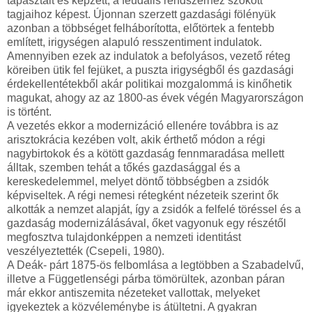
tapasztalt és képzett, a feudális rendszerhez szokott
tagjaihoz képest. Újonnan szerzett gazdasági fölényük
azonban a többséget felháborította, előtörtek a fentebb
említett, irigységen alapuló resszentiment indulatok.
Amennyiben ezek az indulatok a befolyásos, vezető réteg
köreiben ütik fel fejüket, a puszta irigységből és gazdasági
érdekellentétekből akár politikai mozgalommá is kinőhetik
magukat, ahogy az az 1800-as évek végén Magyarországon
is történt.
A vezetés ekkor a modernizáció ellenére továbbra is az
arisztokrácia kezében volt, akik érthető módon a régi
nagybirtokok és a kötött gazdaság fennmaradása mellett
álltak, szemben tehát a tőkés gazdasággal és a
kereskedelemmel, melyet döntő többségben a zsidók
képviseltek. A régi nemesi rétegként nézeteik szerint ők
alkották a nemzet alapját, így a zsidók a felfelé töréssel és a
gazdaság modernizálásával, őket vagyonuk egy részétől
megfosztva tulajdonképpen a nemzeti identitást
veszélyeztették (Csepeli, 1980).
A Deák- párt 1875-ös felbomlása a legtöbben a Szabadelvű,
illetve a Függetlenségi párba tömörültek, azonban páran
már ekkor antiszemita nézeteket vallottak, melyeket
igyekeztek a közvéleménybe is átültetni. A gyakran