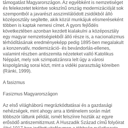
támogatást Magyarországon. Az egyébként is nemzetiséget
és felekezetet tekintve sokszínű ország modernizációját sok
szempontból a javarészt asszimilálódott zsidókból álló
középosztály segítette, akik közül munkájuk elismeréseként
többen is kaptak nemesi címet. A gyors fejlődés
következtében azonban kezdett kialakulni a középosztály
egy magyar nemzetiségiekből álló része is, a nacionalizmus
térhódításának eredményeképp pedig 1895-ben megalakult
a konzervatív, modernizáció- és bevándorlás-ellenes,
valamint részben antiszemita nézeteket valló Katolikus
Néppárt, mely sok szimpatizánsra lelt úgy a városi
kispolgárság sorai közt, mint a vidéki parasztság köreiben
(Ránki, 1999).
A fasizmus
Fasizmus Magyarországon
Az első világháború megrázkódtatásai és a gazdasági
nehézségek, mint ahogy arra a történelem során márt
többször láttunk példát, ismét felszínre hozták az egyre
erősödő antiszemitizmust. A Huszadik Század című folyóirat