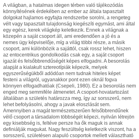
A világban, a hatalmas idegen térben való tájékozódás
könnyítésének érdekében az ember az általa tapasztalt
dolgokat hajlamos egyfajta rendszerbe sorolni, a rengeteg
vélt vagy tapasztalt tulajdonság kiegészíti egymást, ami által
egy egész, kerek világkép keletkezik. Ennek a világnak a
közepén a saját csoport áll, ami eredendően a jó és a
nemes ügy képviselője, míg a világ többi része, a másik
csoport, ami különbözik a sajáttól, csak rossz lehet, hiszen
az entocentrikus gondolkodás csak egy, a saját csoport
igazát és felsőbbrendűségét képes elfogadni. A besorolás
alapját a kialakult sztereotípiák képezik, melyek
egyszerűségükből adódóan nem tudnak hiteles képet
festeni a világról, ugyanakkor pont ezen oknál fogva
könnyen elfogadhatóak (Csepeli, 1980). Ez a besorolás nem
enged meg semmiféle átmenetet. A csoport-hovatartozást
általában a születés határozza meg, így az sorsszerű, nem
lehet befolyásolni, ahogy a javak eloszlását sem.
Amennyiben a magát természetszerűen felsőbbrendűnek
vélő csoport a társadalom többségét képezi, nyilván létrejön
egy kisebbség is, feltéve persze ha ők maguk is annak
definiálják magukat. Nagy feszültség keletkezik viszont, ha a
sorsszerű, születésen alapuló csoportok mellett választható