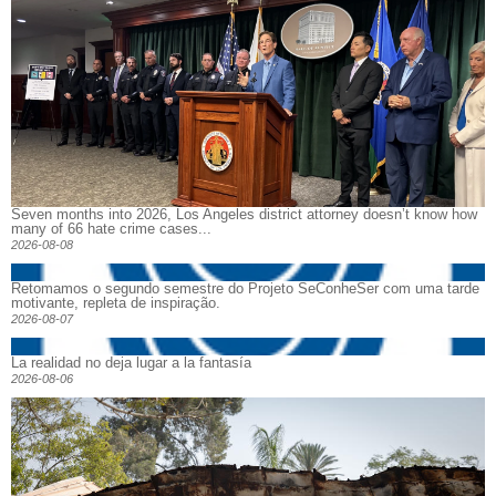
Seven months into 2026, Los Angeles district attorney doesn’t know how
many of 66 hate crime cases...
2026-08-08
Retomamos o segundo semestre do Projeto SeConheSer com uma tarde
motivante, repleta de inspiração.
2026-08-07
La realidad no deja lugar a la fantasía
2026-08-06