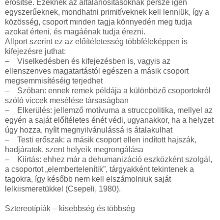
erősítse. Ezeknek az általánosításoknak persze igen
egyszerűeknek, mondhatni primitíveknek kell lenniük, így a
közösség, csoport minden tagja könnyedén meg tudja
azokat érteni, és magáénak tudja érezni.
Allport szerint ez az előítéletesség többféleképpen is
kifejezésre juthat:
– Viselkedésben és kifejezésben is, vagyis az
ellenszenves magatartástól egészen a másik csoport
megsemmisítéséig terjedhet
– Szóban: ennek remek példája a különböző csoportokról
szóló viccek mesélése társaságban
– Elkerülés: jellemző motívuma a struccpolitika, mellyel az
egyén a saját előítéletes énét védi, ugyanakkor, ha a helyzet
úgy hozza, nyílt megnyilvánulássá is átalakulhat
– Testi erőszak: a másik csoport ellen indított hajszák,
hadjáratok, szent helyeik megrongálása
– Kiirtás: ehhez már a dehumanizáció eszközként szolgál,
a csoportot „elembertelenítik”, tárgyakként tekintenek a
tagokra, így később nem kell elszámolniuk saját
lelkiismeretükkel (Csepeli, 1980).
Sztereotípiák – kisebbség és többség