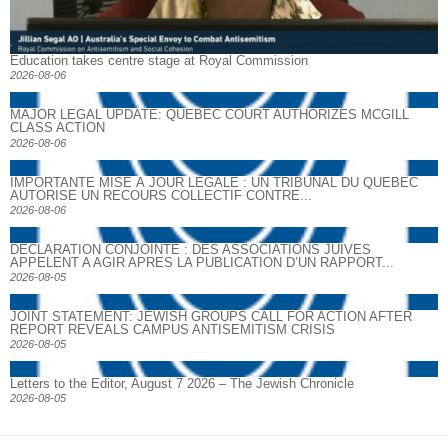
Education takes centre stage at Royal Commission
2026-08-06
MAJOR LEGAL UPDATE: QUEBEC COURT AUTHORIZES MCGILL
CLASS ACTION
2026-08-06
IMPORTANTE MISE À JOUR LÉGALE : UN TRIBUNAL DU QUÉBEC
AUTORISE UN RECOURS COLLECTIF CONTRE...
2026-08-06
DECLARATION CONJOINTE : DES ASSOCIATIONS JUIVES
APPELENT A AGIR APRES LA PUBLICATION D’UN RAPPORT...
2026-08-05
JOINT STATEMENT: JEWISH GROUPS CALL FOR ACTION AFTER
REPORT REVEALS CAMPUS ANTISEMITISM CRISIS
2026-08-05
Letters to the Editor, August 7 2026 – The Jewish Chronicle
2026-08-05