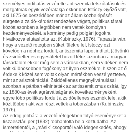
személyes indíttatás vezérelte antiszemita felszólalások és
mozgalmak egyik vezéralakja ekkoriban Istóczy Győző volt,
aki 1875-ös beszédében már az állam közbelépését
sürgette a zsidó-kérdést rendezése végett, politikus társai
között azonban a legtöbben nem vették komolyan
kezdeményezését, a kormány pedig polgári jogokra
hivatkozva elutasította azt (Kubinszky, 1976). Tapasztalván,
hogy a vezető rétegben süket fülekre lel, Istóczy ezt
követően a néphez fordult, antiszemita lapot indított (Jövőnk)
és zsidóellenes egyesületet hozott létre, azonban a magyar
társadalom ekkor még sem a városokban, sem vidéken nem
volt különösebben fogékony az ilyen eszmékre, hiszen az ő
érdekeik közel sem voltak olyan mértékben veszélyeztetve,
mint az arisztokráciáé. Zsidóellenes megnyilvánulásai
azonban a pártban elhintették az antiszemitizmus csírát, így
az 1880-as évek agrárválságának következményeként
egyre több politikus fordult a zsidóellenes eszmék felé, akik
közt többen aktívan részt vettek a toborzásban (Kubinszky,
1976).
Az eddig jobbára a vezető rétegekben folyó eseményeket a
tiszaeszlári per (1882) robbantotta be a köztudatba. Az
ismeretlentől, a „másik” csoporttól való idegenkedés, ahogy