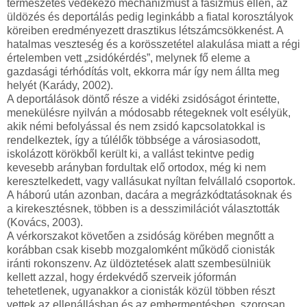
természetes védekező mechanizmust a fasizmus ellen, az
üldözés és deportálás pedig leginkább a fiatal korosztályok
köreiben eredményezett drasztikus létszámcsökkenést. A
hatalmas veszteség és a korösszetétel alakulása miatt a régi
értelemben vett „zsidókérdés”, melynek fő eleme a
gazdasági térhódítás volt, ekkorra már így nem állta meg
helyét (Karády, 2002).
A deportálások döntő része a vidéki zsidóságot érintette,
menekülésre nyilván a módosabb rétegeknek volt esélyük,
akik némi befolyással és nem zsidó kapcsolatokkal is
rendelkeztek, így a túlélők többsége a városiasodott,
iskolázott körökből került ki, a vallást tekintve pedig
kevesebb arányban fordultak elő ortodox, még ki nem
keresztelkedett, vagy vallásukat nyíltan felvállaló csoportok.
A háború után azonban, dacára a megrázkódtatásoknak és
a kirekesztésnek, többen is a desszimilációt választották
(Kovács, 2003).
A vérkorszakot követően a zsidóság körében megnőtt a
korábban csak kisebb mozgalomként működő cionisták
iránti rokonszenv. Az üldöztetések alatt szembesülniük
kellett azzal, hogy érdekvédő szerveik jóformán
tehetetlenek, ugyanakkor a cionisták közül többen részt
vettek az ellenállásban és az embermentésben, szorosan