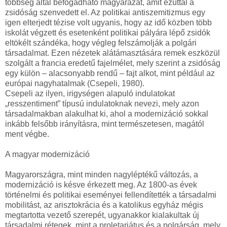
többség által befogadható magyarázat, amit ezúttal a
zsidóság szenvedett el. Az politikai antiszemitizmus egy
igen elterjedt tézise volt ugyanis, hogy az idő közben több
iskolát végzett és esetenként politikai pályára lépő zsidók
eltökélt szándéka, hogy végleg felszámolják a polgári
társadalmat. Ezen nézetek alátámasztására remek eszközül
szolgált a francia eredetű fajelmélet, mely szerint a zsidóság
egy külön – alacsonyabb rendű – fajt alkot, mint például az
európai nagyhatalmak (Csepeli, 1980).
Csepeli az ilyen, irigységen alapuló indulatokat
„resszentiment” típusú indulatoknak nevezi, mely azon
társadalmakban alakulhat ki, ahol a modernizáció sokkal
inkább felsőbb irányításra, mint természetesen, magától
ment végbe.
A magyar modernizáció
Magyarországra, mint minden nagyléptékű változás, a
modernizáció is késve érkezett meg. Az 1800-as évek
történelmi és politikai eseményei fellendítették a társadalmi
mobilitást, az arisztokrácia és a katolikus egyház mégis
megtartotta vezető szerepét, ugyanakkor kialakultak új
társadalmi rétegek, mint a proletariátus és a polgárság, mely