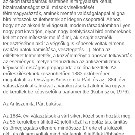
az ókori társadalmak esetében is tárgyalásra került,
bizalmatlanságot szül, mások viselkedését
félremagyarázzák, aminek mentén valóságalappal aligha
bíró mítoszok születhetnek az idegen csoportról. Ahhoz,
hogy ez az akkori felvilágosult, modern társadalomban ilyen
nagy port kavarjon, olyan nagy befolyással bíró embereknek
kellett ezen mítoszok mellé állni, akik saját eszméik
terjesztésében akár a végsőkig is képesek voltak elmenni
(vallási iratok hamisítása, vesztegetés…). Noha az
elítélteket felmentették, a közvéleményt alaposan felkavarták
az események, melyen felbuzdulva az antiszemitizmus
képviselői országos propaganda akcióba kezdtek. Az
erőfeszítéseknek köszönhetően 1883 októberében
megalakult az Országos Antiszemita Párt, és az 1884. évi
választások alkalmával a várakozásokat alulmúlva ugyan,
de kerültek be képviselők a parlamentbe (Kubinszky, 1976).
Az Antiszemita Párt bukása
Az 1884. évi választások a várt sikert közel sem hozták meg.
Az 55 kerületben állított 42 jelölt közül a néplázítás, ámítás
és tömegizgatás ellenére mindössze 17 érte el a kitűzött
célt, és ők sem voltak mind párttagok. A jelöltek többsége