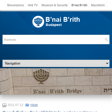
Breuerpress
Heti TV
Museum & Security
B'nai B'rith
Mazsiköm
2011-07-12
Hírek