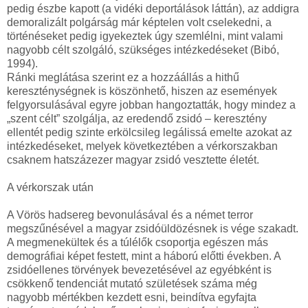
pedig észbe kapott (a vidéki deportálások láttán), az addigra
demoralizált polgárság már képtelen volt cselekedni, a
történéseket pedig igyekeztek úgy szemlélni, mint valami
nagyobb célt szolgáló, szükséges intézkedéseket (Bibó,
1994).
Ránki meglátása szerint ez a hozzáállás a hithű
kereszténységnek is köszönhető, hiszen az események
felgyorsulásával egyre jobban hangoztatták, hogy mindez a
„szent célt” szolgálja, az eredendő zsidó – keresztény
ellentét pedig szinte erkölcsileg legálissá emelte azokat az
intézkedéseket, melyek következtében a vérkorszakban
csaknem hatszázezer magyar zsidó vesztette életét.
A vérkorszak után
A Vörös hadsereg bevonulásával és a német terror
megszűnésével a magyar zsidóüldözésnek is vége szakadt.
A megmenekültek és a túlélők csoportja egészen más
demográfiai képet festett, mint a háború előtti években. A
zsidóellenes törvények bevezetésével az egyébként is
csökkenő tendenciát mutató születések száma még
nagyobb mértékben kezdett esni, beindítva egyfajta