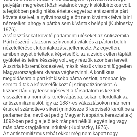
pályáján megrekedt közhivatalnok vagy kisföldbirtokos volt,
a legtöbben pedig hiába értettek egyet az antiszemita párt
követeléseivel, a nyilvánosság előtt nem kívánták felvállalni
nézeteiket, ahogy a pártba sem kívántak belépni (Kubinszky,
1976).
A választásokat követő parlamenti üléseket az Antiszemita
Párt részéről alacsony színvonalú viták és a párton belüli
nézeteltérések kibontakozása jellemezte. Az egyetlen,
amiben egyet értettek a képviselők, az a zsidók ellen táplált
gyűlölet és tettre készség volt, egy részük azonban terveit
Ausztria közreműködésével, másik részük viszont független
Magyarországként kívánta véghezvinni. A konfliktus
megoldására a párt két kisebb pártra oszlott, azonban így
sem találtak a képviselők közt új szimpatizánsokat. A
tiszaeszlári ügy lecsengésével a társadalom is kezdett
visszatérni a normális kerékvágásba, sokan elfordultak az
antiszemitizmustól, így az 1887-es választásokon már nem
értek el számottevő sikert (mindössze 3 képviselő került be a
parlamentbe, nevüket pedig Magyar Néppártra keresztelték),
1892-ben pedig a jelöltek már párt nélkül, egyénileg vagy
más pártok tagjaiként indultak (Kubinszky, 1976).
Az antiszemitizmus tehát ekkor még nem kapott nagy