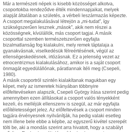
Már a természeti népek is kisebb közösséget alkotva,
csoportokba rendeződve élték mindennapjaikat, melyek
alapját általában a születés, a vérbeli leszármazás képezte.
A csoport megalakulásával létrejön a „mi-tudat”, így
szükségszerűen lesznek „mások”, akik nem részei a
közösségnek, kívülállók, más csoport tagjai. A másik
csoporttal szemben természetszerűen egyfajta
bizalmatlanság fog kialakulni, mely remek táptalaja a
gyanakvásnak, viselkedésük félreértésének, végül az
ellenségeskedésnek, irtózásnak. Ez a jelenség vezet az
etnocentrizmus kialakulásához, amikor is a saját csoport
önmagát egyedülállónak, páratlannak ítéli meg (Csepeli,
1980).
A másik csoportról szintén kialakítanak magukban egy
képet, mely az ismeretek hiányában többnyire
előfeltevéseken alapszik, Csepeli György írása szerint pedig
amennyiben ezen állításokat a csoport valós tényekként
kezeli, és melléjük ellenszenv is szegül, az már egyfajta
előítéletességet jelez. Az előfeltevések a csoport minden
tagjára érvényesnek nyilvánítják, ha pedig valaki esetleg
nem illene bele ebbe a képbe, az egyszerű kivétel szerepét
tölti be, aki a mondás szerint arra hivatott, hogy a szabályt