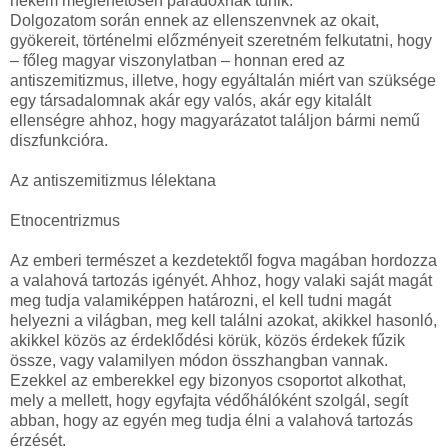
nekem meglehetősen paradoxnak tűnik.
Dolgozatom során ennek az ellenszenvnek az okait,
gyökereit, történelmi előzményeit szeretném felkutatni, hogy
– főleg magyar viszonylatban – honnan ered az
antiszemitizmus, illetve, hogy egyáltalán miért van szüksége
egy társadalomnak akár egy valós, akár egy kitalált
ellenségre ahhoz, hogy magyarázatot találjon bármi nemű
diszfunkcióra.
Az antiszemitizmus lélektana
Etnocentrizmus
Az emberi természet a kezdetektől fogva magában hordozza
a valahová tartozás igényét. Ahhoz, hogy valaki saját magát
meg tudja valamiképpen határozni, el kell tudni magát
helyezni a világban, meg kell találni azokat, akikkel hasonló,
akikkel közös az érdeklődési körük, közös érdekek fűzik
össze, vagy valamilyen módon összhangban vannak.
Ezekkel az emberekkel egy bizonyos csoportot alkothat,
mely a mellett, hogy egyfajta védőhálóként szolgál, segít
abban, hogy az egyén meg tudja élni a valahová tartozás
érzését.