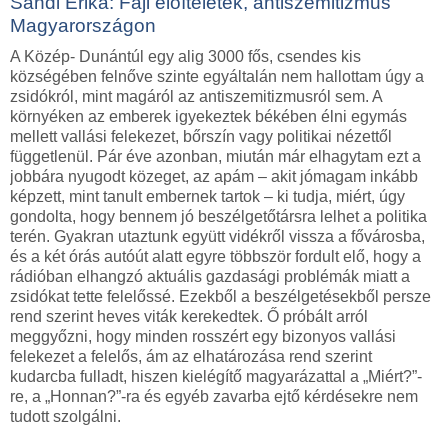
Sandi Erika: Faji előítéletek, antiszemitizmus
Magyarországon
A Közép- Dunántúl egy alig 3000 fős, csendes kis
községében felnőve szinte egyáltalán nem hallottam úgy a
zsidókról, mint magáról az antiszemitizmusról sem. A
környéken az emberek igyekeztek békében élni egymás
mellett vallási felekezet, bőrszín vagy politikai nézettől
függetlenül. Pár éve azonban, miután már elhagytam ezt a
jobbára nyugodt közeget, az apám – akit jómagam inkább
képzett, mint tanult embernek tartok – ki tudja, miért, úgy
gondolta, hogy bennem jó beszélgetőtársra lelhet a politika
terén. Gyakran utaztunk együtt vidékről vissza a fővárosba,
és a két órás autóút alatt egyre többször fordult elő, hogy a
rádióban elhangzó aktuális gazdasági problémák miatt a
zsidókat tette felelőssé. Ezekből a beszélgetésekből persze
rend szerint heves viták kerekedtek. Ő próbált arról
meggyőzni, hogy minden rosszért egy bizonyos vallási
felekezet a felelős, ám az elhatározása rend szerint
kudarcba fulladt, hiszen kielégítő magyarázattal a „Miért?”-
re, a „Honnan?”-ra és egyéb zavarba ejtő kérdésekre nem
tudott szolgálni.