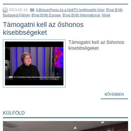
2023-02-16
A BreuerPress és a HetiTV legfrissebb hírei
,
B'nai B'rith
Budapest Páholy
,
B'nai B'rith Europe
,
B'nai B'rith International
,
Hírek
Támogatni kell az őshonos
kisebbségeket
Támogatni kell az őshonos
kisebbségeket
BŐVEBBEN
KÜLFÖLD