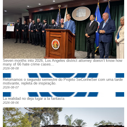
Seven months into 2026, Los Angeles district attorney doesn’t know how
many of 66 hate crime cases...
2026-08-08
Retomamos o segundo semestre do Projeto SeConheSer com uma tarde
motivante, repleta de inspiração.
2026-08-07
La realidad no deja lugar a la fantasía
2026-08-06