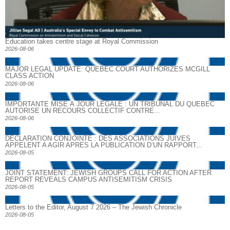
Education takes centre stage at Royal Commission
2026-08-06
MAJOR LEGAL UPDATE: QUEBEC COURT AUTHORIZES MCGILL
CLASS ACTION
2026-08-06
IMPORTANTE MISE À JOUR LÉGALE : UN TRIBUNAL DU QUÉBEC
AUTORISE UN RECOURS COLLECTIF CONTRE...
2026-08-06
DECLARATION CONJOINTE : DES ASSOCIATIONS JUIVES
APPELENT A AGIR APRES LA PUBLICATION D’UN RAPPORT...
2026-08-05
JOINT STATEMENT: JEWISH GROUPS CALL FOR ACTION AFTER
REPORT REVEALS CAMPUS ANTISEMITISM CRISIS
2026-08-05
Letters to the Editor, August 7 2026 – The Jewish Chronicle
2026-08-05