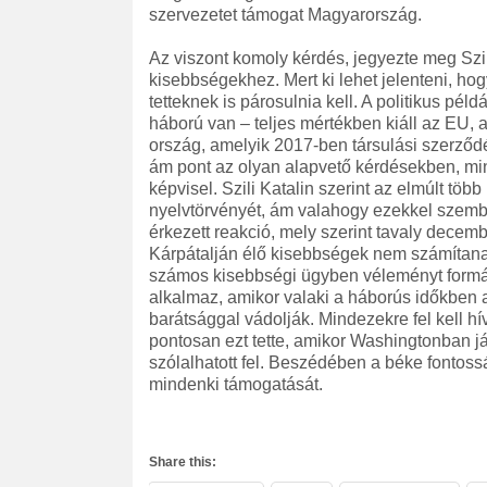
szervezetet támogat Magyarország.
Az viszont komoly kérdés, jegyezte meg Szil
kisebbségekhez. Mert ki lehet jelenteni, h
tetteknek is párosulnia kell. A politikus pél
háború van – teljes mértékben kiáll az EU,
ország, amelyik 2017-ben társulási szerződés
ám pont az olyan alapvető kérdésekben, mi
képvisel. Szili Katalin szerint az elmúlt több 
nyelvtörvényét, ám valahogy ezekkel szemb
érkezett reakció, mely szerint tavaly decem
Kárpátalján élő kisebbségek nem számítana
számos kisebbségi ügyben véleményt formál
alkalmaz, amikor valaki a háborús időkben 
barátsággal vádolják. Mindezekre fel kell hí
pontosan ezt tette, amikor Washingtonban j
szólalhatott fel. Beszédében a béke fontos
mindenki támogatását.
Share this: