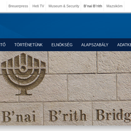
Breuerpress
Heti TV
Museum & Security
B'nai B'rith
Mazsiköm
NTŐ
TÖRTÉNETÜNK
ELNÖKSÉG
ALAPSZABÁLY
ADATK