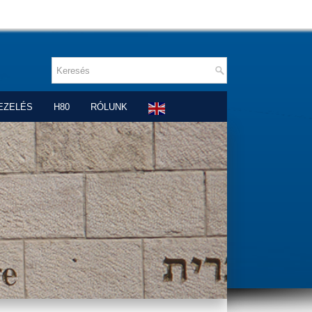
EZELÉS
H80
RÓLUNK