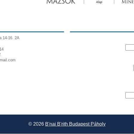
a 14-16. 2A
14
2
gmail.com
© 2026
B'nai B'rith Budapest Páholy