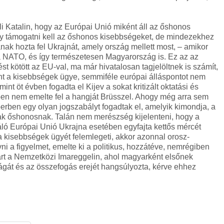
i Katalin, hogy az Európai Unió miként áll az őshonos
ogy támogatni kell az őshonos kisebbségeket, de mindezekhez
dának hozta fel Ukrajnát, amely ország mellett most, – amikor
 a NATO, és így természetesen Magyarország is. Ez az az
t kötött az EU-val, ma már hivatalosan tagjelöltnek is számít,
nt a kisebbségek ügye, semmiféle európai álláspontot nem
mint öt évben fogadta el Kijev a sokat kritizált oktatási és
en nem emelte fel a hangját Brüsszel. Ahogy még arra sem
berben egy olyan jogszabályt fogadtak el, amelyik kimondja, a
k őshonosnak. Talán nem merészség kijelenteni, hogy a
ó Európai Unió Ukrajna esetében egyfajta kettős mércét
a kisebbségek ügyét felemlegeti, akkor azonnal orosz-
vni a figyelmet, emelte ki a politikus, hozzátéve, nemrégiben
árt a Nemzetközi Imareggelin, ahol magyarként elsőnek
ságát és az összefogás erejét hangsúlyozta, kérve ehhez