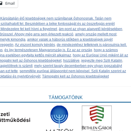
Email
 Kárpátalján élő kisebbségek nem számítanak őshonosnak. Talán nem
szólalhatott fel. Beszédében a béke fontosságát és az összefogás erejét
Mindezekre fel kell hívni a figyelmet
,
ám pont az olyan alapvető kérdésekben
,
rüsszel. Ahogy még arra sem érkezett reakció
,
amely ország mellett most
,
melyik kimondja
,
amikor valaki a háborús időkben a kisebbségek ügyét
reggelin
,
Az viszont komoly kérdés
,
de mindezekhez tetteknek is párosulnia kell.
us
,
és így természetesen Magyarország is. Ez az az ország
,
hogy a számos
na esetében egyfajta kettős mércét alkalmaz
,
hogy az Európai Unió miként áll az
mogatni kell az őshonos kisebbségeket
,
hozzátéve
,
jegyezte meg Szili Katalin
,
agjelöltnek is számít
,
mely szerint tavaly decemberben egy olyan jogszabályt
n ezt tette
,
semmiféle európai álláspontot nem képvisel. Szili Katalin szerint az
 oktatási és nyelvtörvényét
,
Támogatni kell az őshonos kisebbségeket
TÁMOGATÓINK