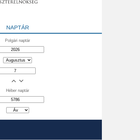
NAPTÁR
Polgári naptár
Héber naptár
אב