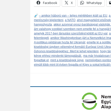
Facebook
X
WhatsApp
– amikor háború van – teljes mértékben kiáll az EU
,
a
merészség kijelenteni
,
a NATO
,
ahol magyarként elsőnek 
hangsúlyozta
,
akkor azonnal orosz-barátsággal vádolják. 
ám valahogy ezekkel szemben nem emelte fel a hangját B
amelyik 2017-ben társulási szerződést kötött az EU-val
,
a
felemlegeti
,
amikor Washingtonban járt a Nemzetközi Ima
A politikus példának hozta fel Ukrajnát
,
emelte ki a politik
kisebbségi ügyben véleményt formáló Európai Unió Ukraj
őshonos kisebbségekhez. Mert ki lehet jelenteni
,
hogy tá
kérve ehhez mindenki támogatását.
,
ma már hivatalosan t
fogadtak el
,
mint a kisebbségek ügye
,
nemrégiben pontosa
elmúlt több mint öt évben fogadta el Kijev a sokat kritizált