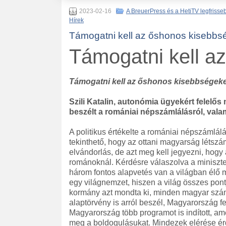
2023-02-16
A BreuerPress és a HetiTV legfrisseb
Hírek
Támogatni kell az őshonos kisebbs
Támogatni kell a
Támogatni kell az őshonos kisebbségeke
Szili Katalin, autonómia ügyekért felelős
beszélt a romániai népszámlálásról, val
A politikus értékelte a romániai népszámlálá
tekinthető, hogy az ottani magyarság létszám
elvándorlás, de azt meg kell jegyezni, hogy
románoknál. Kérdésre válaszolva a miniszte
három fontos alapvetés van a világban élő 
egy világnemzet, hiszen a világ összes po
kormány azt mondta ki, minden magyar számí
alaptörvény is arról beszél, Magyarország f
Magyarország több programot is indított, ame
meg a boldogulásukat. Mindezek elérése érd