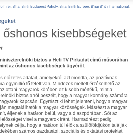
b hírei
,
B'nai B'rith Budapest Páholy
,
B'nai B'rith Europe
,
B'nai B'rith International
,
égeket
z őshonos kisebbségeket
t
 miniszterelnöki biztos a Heti TV Pirkadat című műsorában
amint az őshonos kisebbségek ügyéről.
s előzetes adatait, amelyekről azt mondta, az pozitívnak
a egymillió fő felett van. Mindezek mellett érzékelhető az
 az ottani magyarok körében ez kisebb mértékű, mint a
relnöki biztos arról beszélt, hogy a magyar kormány számára
magyarok kapcsán. Egyrészt ki lehet jelenteni, hogy a magyar
ntján megtalálhatók a magyar közösségek. Másrészt a magyar
t, éljenek a határon belül, vagy a diaszpórában. Sőt az
elelősséget visel a magyarok iránt. Harmadrészt pedig
lynek célja, hogy a határon túl élők a szülőföldjükön találják
ekében számos gazdasági, szociális és oktatási projektet,