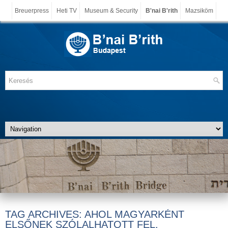
Breuerpress
Heti TV
Museum & Security
B'nai B'rith
Mazsiköm
TAG ARCHIVES:
AHOL MAGYARKÉNT
ELSŐNEK SZÓLALHATOTT FEL.