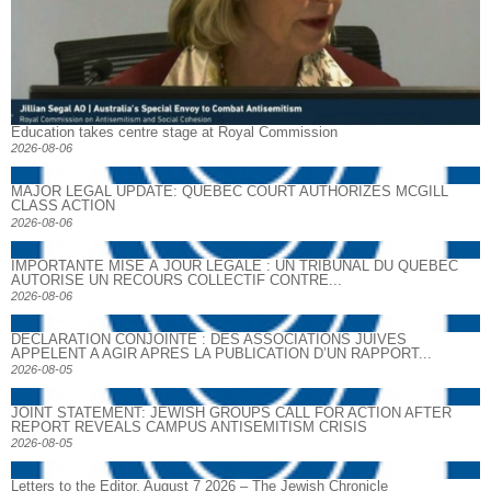
Education takes centre stage at Royal Commission
2026-08-06
MAJOR LEGAL UPDATE: QUEBEC COURT AUTHORIZES MCGILL
CLASS ACTION
2026-08-06
IMPORTANTE MISE À JOUR LÉGALE : UN TRIBUNAL DU QUÉBEC
AUTORISE UN RECOURS COLLECTIF CONTRE...
2026-08-06
DECLARATION CONJOINTE : DES ASSOCIATIONS JUIVES
APPELENT A AGIR APRES LA PUBLICATION D’UN RAPPORT...
2026-08-05
JOINT STATEMENT: JEWISH GROUPS CALL FOR ACTION AFTER
REPORT REVEALS CAMPUS ANTISEMITISM CRISIS
2026-08-05
Letters to the Editor, August 7 2026 – The Jewish Chronicle