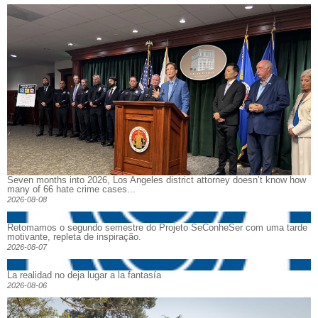
Seven months into 2026, Los Angeles district attorney doesn’t know how
many of 66 hate crime cases...
2026-08-08
Retomamos o segundo semestre do Projeto SeConheSer com uma tarde
motivante, repleta de inspiração.
2026-08-07
La realidad no deja lugar a la fantasía
2026-08-06