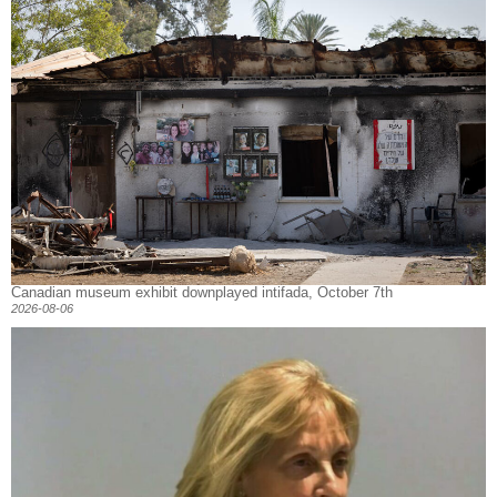
Canadian museum exhibit downplayed intifada, October 7th
2026-08-06