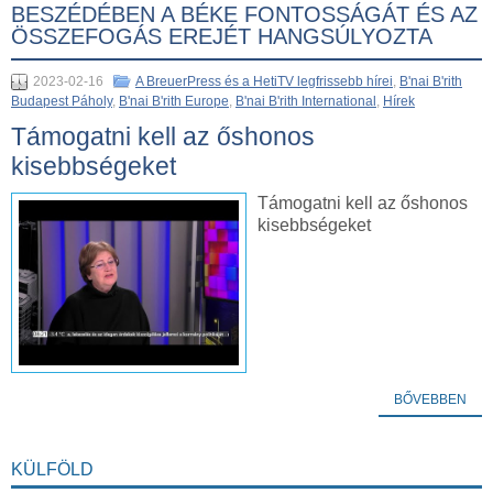
BESZÉDÉBEN A BÉKE FONTOSSÁGÁT ÉS AZ
ÖSSZEFOGÁS EREJÉT HANGSÚLYOZTA
2023-02-16
A BreuerPress és a HetiTV legfrissebb hírei
,
B'nai B'rith
Budapest Páholy
,
B'nai B'rith Europe
,
B'nai B'rith International
,
Hírek
Támogatni kell az őshonos
kisebbségeket
Támogatni kell az őshonos
kisebbségeket
BŐVEBBEN
KÜLFÖLD