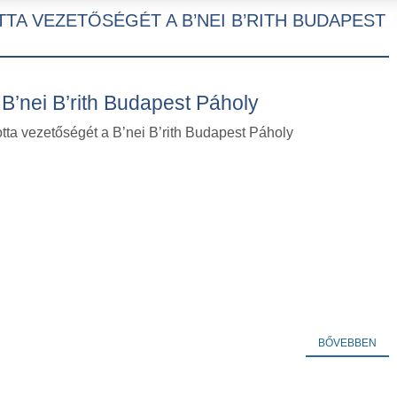
A VEZETŐSÉGÉT A B’NEI B’RITH BUDAPEST
B’nei B’rith Budapest Páholy
tta vezetőségét a B’nei B’rith Budapest Páholy
BŐVEBBEN