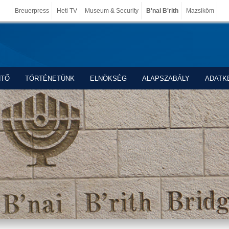
Breuerpress
Heti TV
Museum & Security
B'nai B'rith
Mazsiköm
NTŐ
TÖRTÉNETÜNK
ELNÖKSÉG
ALAPSZABÁLY
ADATK