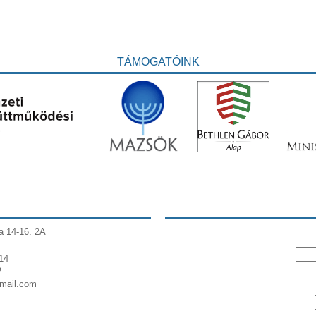
TÁMOGATÓINK
a 14-16. 2A
14
2
gmail.com