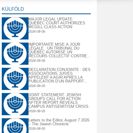
KÜLFÖLD
MAJOR LEGAL UPDATE:
QUEBEC COURT AUTHORIZES
MCGILL CLASS ACTION
2026-08-06
IMPORTANTE MISE À JOUR
LÉGALE : UN TRIBUNAL DU
QUÉBEC AUTORISE UN
RECOURS COLLECTIF CONTRE...
2026-08-06
DECLARATION CONJOINTE : DES
ASSOCIATIONS JUIVES
APPELENT A AGIR APRES LA
PUBLICATION D’UN RAPPORT...
2026-08-05
JOINT STATEMENT: JEWISH
GROUPS CALL FOR ACTION
AFTER REPORT REVEALS
CAMPUS ANTISEMITISM CRISIS
2026-08-05
Letters to the Editor, August 7 2026
– The Jewish Chronicle
2026-08-05