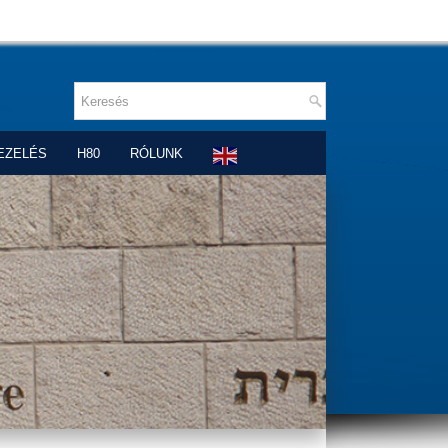
EZELÉS
H80
RÓLUNK