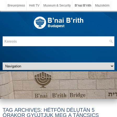
Breuerpress
Heti TV
Museum & Security
B'nai B'rith
Mazsiköm
TAG ARCHIVES:
HÉTFŐN DÉLUTÁN 5
ÓRAKOR GYÚJTJUK MEG A TÁNCSICS