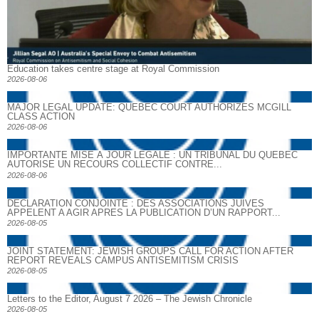
Education takes centre stage at Royal Commission
2026-08-06
MAJOR LEGAL UPDATE: QUEBEC COURT AUTHORIZES MCGILL
CLASS ACTION
2026-08-06
IMPORTANTE MISE À JOUR LÉGALE : UN TRIBUNAL DU QUÉBEC
AUTORISE UN RECOURS COLLECTIF CONTRE...
2026-08-06
DECLARATION CONJOINTE : DES ASSOCIATIONS JUIVES
APPELENT A AGIR APRES LA PUBLICATION D’UN RAPPORT...
2026-08-05
JOINT STATEMENT: JEWISH GROUPS CALL FOR ACTION AFTER
REPORT REVEALS CAMPUS ANTISEMITISM CRISIS
2026-08-05
Letters to the Editor, August 7 2026 – The Jewish Chronicle
2026-08-05