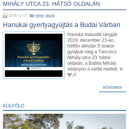
MIHÁLY UTCA 23. HÁTSÓ OLDALÁN
2019-12-17
Hírek
,
World
Hanukai gyertyagyújtás a Budai Várban
Hanuka második lángját
2019. december 23-án,
hétfőn délután 5 órakor
gyújtjuk meg a Táncsics
Mihály utca 23. hátsó
oldalán, a Babits Mihály
sétányon a várfal mellett. ✡️
🕎🎶
BŐVEBBEN
KÜLFÖLD