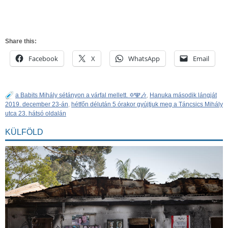
Share this:
Facebook
X
WhatsApp
Email
a Babits Mihály sétányon a várfal mellett. ✡️🕎🎶
,
Hanuka második lángját
2019. december 23-án
,
hétfőn délután 5 órakor gyújtjuk meg a Táncsics Mihály
utca 23. hátsó oldalán
KÜLFÖLD