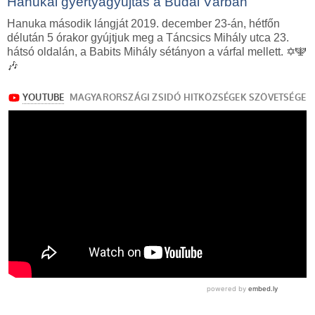
Hanukai gyertyagyújtás a Budai Várban
Hanuka második lángját 2019. december 23-án, hétfőn
délután 5 órakor gyújtjuk meg a Táncsics Mihály utca 23.
hátsó oldalán, a Babits Mihály sétányon a várfal mellett. ✡️🕎
🎶