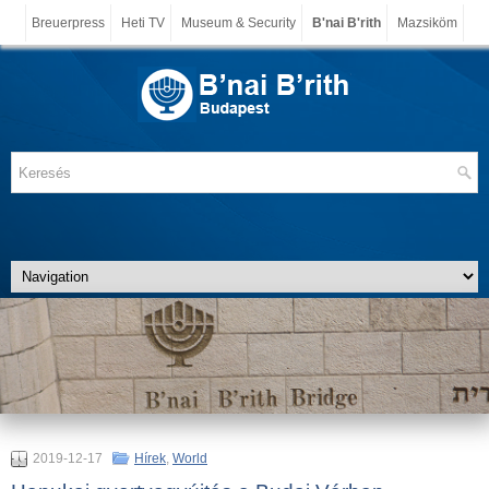
Breuerpress
Heti TV
Museum & Security
B'nai B'rith
Mazsiköm
2019-12-17
Hírek
,
World