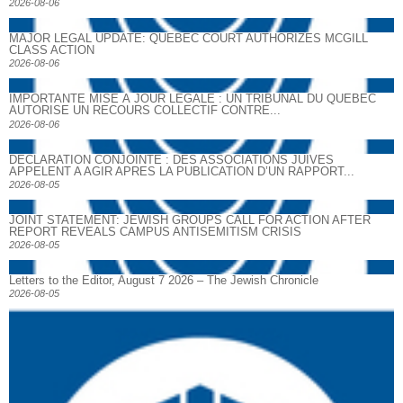
2026-08-06
MAJOR LEGAL UPDATE: QUEBEC COURT AUTHORIZES MCGILL
CLASS ACTION
2026-08-06
IMPORTANTE MISE À JOUR LÉGALE : UN TRIBUNAL DU QUÉBEC
AUTORISE UN RECOURS COLLECTIF CONTRE...
2026-08-06
DECLARATION CONJOINTE : DES ASSOCIATIONS JUIVES
APPELENT A AGIR APRES LA PUBLICATION D’UN RAPPORT...
2026-08-05
JOINT STATEMENT: JEWISH GROUPS CALL FOR ACTION AFTER
REPORT REVEALS CAMPUS ANTISEMITISM CRISIS
2026-08-05
Letters to the Editor, August 7 2026 – The Jewish Chronicle
2026-08-05