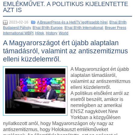
EMLÉKMŰVET. A POLITIKUS KIJELENTETTE
AZT IS
2023-02-16
A BreuerPress és a HetiTV legfrissebb hírei
,
B'nai B'rith
Budapest Páholy
,
B'nai B'rith Europe
,
B'nai B'rith International
,
Breuer Press
International WBPI
,
Hírek
,
History
,
World
A Magyarországot ért újabb alaptalan
támadásról, valamint az antiszemitizmus
elleni küzdelemről.
A Magyarországot ért újabb
alaptalan támadásról,
valamint az antiszemitizmus
elleni küzdelemről.
A politikus elsőként arról az
esetről beszélt, amikor is
nemrégiben az amerikai
ENSZ nagykövet New
Yorkban a közgyűlésen
nyilatkozott arról, hogy Magyarországon oly nagy az
antiszemitizmus, hogy Holokauszt emlékműveket