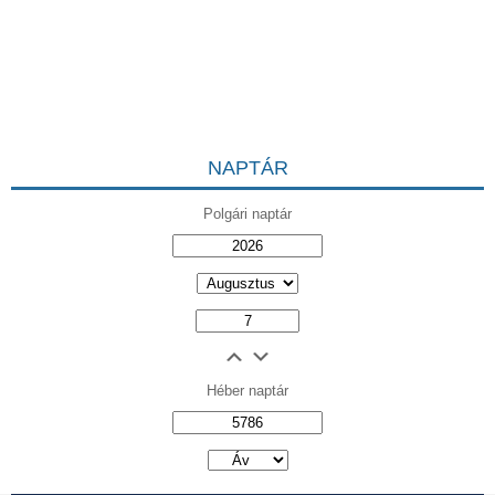
NAPTÁR
Polgári naptár
Héber naptár
אב