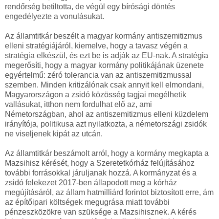
rendőrség betiltotta, de végül egy bírósági döntés
engedélyezte a vonulásukat.
Az államtitkár beszélt a magyar kormány antiszemitizmus
elleni stratégiájáról, kiemelve, hogy a tavasz végén a
stratégia elkészül, és ezt be is adják az EU-nak. A stratégia
megerősíti, hogy a magyar kormány politikájának üzenete
egyértelmű: zéró tolerancia van az antiszemitizmussal
szemben. Minden kritizálónak csak annyit kell elmondani,
Magyarországon a zsidó közösség tagjai megélhetik
vallásukat, itthon nem fordulhat elő az, ami
Németországban, ahol az antiszemitizmus elleni küzdelem
irányítója, politikusa azt nyilatkozta, a németországi zsidók
ne viseljenek kipát az utcán.
Az államtitkár beszámolt arról, hogy a kormány megkapta a
Mazsihisz kérését, hogy a Szeretetkórház felújításához
további forrásokkal járuljanak hozzá. A kormányzat és a
zsidó felekezet 2017-ben állapodott meg a kórház
megújításáról, az állam hatmilliárd forintot biztosított erre, ám
az építőipari költségek megugrása miatt további
pénzeszközökre van szüksége a Mazsihisznek. A kérés