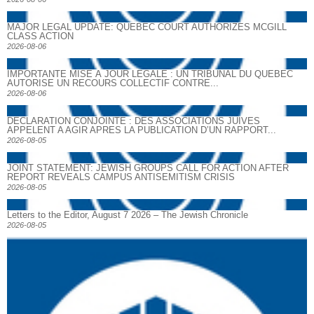
MAJOR LEGAL UPDATE: QUEBEC COURT AUTHORIZES MCGILL
CLASS ACTION
2026-08-06
IMPORTANTE MISE À JOUR LÉGALE : UN TRIBUNAL DU QUÉBEC
AUTORISE UN RECOURS COLLECTIF CONTRE...
2026-08-06
DECLARATION CONJOINTE : DES ASSOCIATIONS JUIVES
APPELENT A AGIR APRES LA PUBLICATION D’UN RAPPORT...
2026-08-05
JOINT STATEMENT: JEWISH GROUPS CALL FOR ACTION AFTER
REPORT REVEALS CAMPUS ANTISEMITISM CRISIS
2026-08-05
Letters to the Editor, August 7 2026 – The Jewish Chronicle
2026-08-05