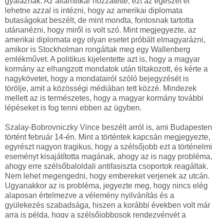
gyaláznak. Az államtitkár hozzátette, ezt az egészet el
lehetne azzal is intézni, hogy az amerikai diplomata
butaságokat beszélt, de mint mondta, fontosnak tartotta
utánanézni, hogy miről is volt szó. Mint megjegyezte, az
amerikai diplomata egy olyan esetet próbált elmagyarázni,
amikor is Stockholman rongáltak meg egy Wallenberg
emlékművet. A politikus kijelentette azt is, hogy a magyar
kormány az elhangzott mondatok után tiltakozott, és kérte a
nagykövetet, hogy a mondatairól szóló bejegyzését is
törölje, amit a közösségi médiában tett közzé. Mindezek
mellett az is természetes, hogy a magyar kormány további
lépéseket is fog tenni ebben az ügyben.
Szalay-Bobrovniczky Vince beszélt arról is, ami Budapesten
történt február 14-én. Mint a történtek kapcsán megjegyezte,
egyrészt nagyon tragikus, hogy a szélsőjobb ezt a történelmi
eseményt kisajátította magának, ahogy az is nagy probléma,
ahogy erre szélsőbaloldali antifasiszta csoportok reagáltak.
Nem lehet megengedni, hogy embereket verjenek az utcán.
Ugyanakkor az is probléma, jegyezte meg, hogy nincs elég
alaposan értelmezve a vélemény nyilvánítás és a
gyülekezés szabadsága, hiszen a korábbi években volt már
arra is példa, hogy a szélsőjobbosok rendezvényét a