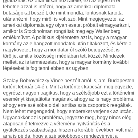
gyaláznak. Az államtitkár hozzátette, ezt az egészet el
lehetne azzal is intézni, hogy az amerikai diplomata
butaságokat beszélt, de mint mondta, fontosnak tartotta
utánanézni, hogy miről is volt szó. Mint megjegyezte, az
amerikai diplomata egy olyan esetet próbált elmagyarázni,
amikor is Stockholman rongáltak meg egy Wallenberg
emlékművet. A politikus kijelentette azt is, hogy a magyar
kormány az elhangzott mondatok után tiltakozott, és kérte a
nagykövetet, hogy a mondatairól szóló bejegyzését is
törölje, amit a közösségi médiában tett közzé. Mindezek
mellett az is természetes, hogy a magyar kormány további
lépéseket is fog tenni ebben az ügyben.
Szalay-Bobrovniczky Vince beszélt arról is, ami Budapesten
történt február 14-én. Mint a történtek kapcsán megjegyezte,
egyrészt nagyon tragikus, hogy a szélsőjobb ezt a történelmi
eseményt kisajátította magának, ahogy az is nagy probléma,
ahogy erre szélsőbaloldali antifasiszta csoportok reagáltak.
Nem lehet megengedni, hogy embereket verjenek az utcán.
Ugyanakkor az is probléma, jegyezte meg, hogy nincs elég
alaposan értelmezve a vélemény nyilvánítás és a
gyülekezés szabadsága, hiszen a korábbi években volt már
arra is példa, hogy a szélsőjobbosok rendezvényét a