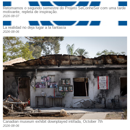
Retomamos o segundo semestre do Projeto SeConheSer com uma tarde
motivante, repleta de inspiração.
2026-08-07
La realidad no deja lugar a la fantasía
2026-08-06
Canadian museum exhibit downplayed intifada, October 7th
2026-08-06