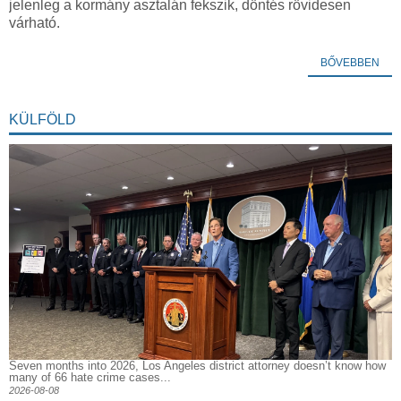
jelenleg a kormány asztalán fekszik, döntés rövidesen
várható.
BŐVEBBEN
KÜLFÖLD
Seven months into 2026, Los Angeles district attorney doesn’t know how
many of 66 hate crime cases...
2026-08-08