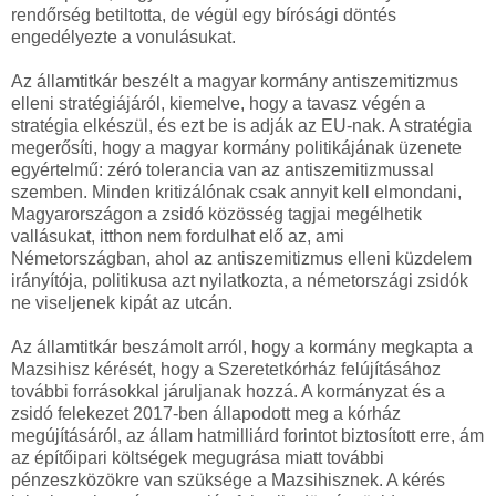
rendőrség betiltotta, de végül egy bírósági döntés
engedélyezte a vonulásukat.
Az államtitkár beszélt a magyar kormány antiszemitizmus
elleni stratégiájáról, kiemelve, hogy a tavasz végén a
stratégia elkészül, és ezt be is adják az EU-nak. A stratégia
megerősíti, hogy a magyar kormány politikájának üzenete
egyértelmű: zéró tolerancia van az antiszemitizmussal
szemben. Minden kritizálónak csak annyit kell elmondani,
Magyarországon a zsidó közösség tagjai megélhetik
vallásukat, itthon nem fordulhat elő az, ami
Németországban, ahol az antiszemitizmus elleni küzdelem
irányítója, politikusa azt nyilatkozta, a németországi zsidók
ne viseljenek kipát az utcán.
Az államtitkár beszámolt arról, hogy a kormány megkapta a
Mazsihisz kérését, hogy a Szeretetkórház felújításához
további forrásokkal járuljanak hozzá. A kormányzat és a
zsidó felekezet 2017-ben állapodott meg a kórház
megújításáról, az állam hatmilliárd forintot biztosított erre, ám
az építőipari költségek megugrása miatt további
pénzeszközökre van szüksége a Mazsihisznek. A kérés