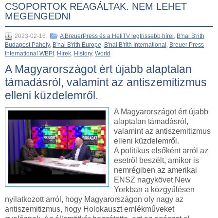
CSOPORTOK REAGÁLTAK. NEM LEHET
MEGENGEDNI
2023-02-16
A BreuerPress és a HetiTV legfrissebb hírei
,
B'nai B'rith
Budapest Páholy
,
B'nai B'rith Europe
,
B'nai B'rith International
,
Breuer Press
International WBPI
,
Hírek
,
History
,
World
A Magyarországot ért újabb alaptalan
támadásról, valamint az antiszemitizmus
elleni küzdelemről.
A Magyarországot ért újabb
alaptalan támadásról,
valamint az antiszemitizmus
elleni küzdelemről.
A politikus elsőként arról az
esetről beszélt, amikor is
nemrégiben az amerikai
ENSZ nagykövet New
Yorkban a közgyűlésen
nyilatkozott arról, hogy Magyarországon oly nagy az
antiszemitizmus, hogy Holokauszt emlékműveket