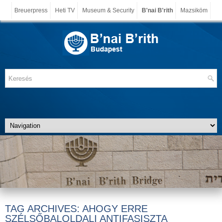
Breuerpress
Heti TV
Museum & Security
B'nai B'rith
Mazsiköm
TAG ARCHIVES:
AHOGY ERRE
SZÉLSŐBALOLDALI ANTIFASISZTA