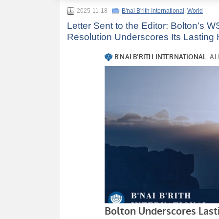
2025-11-18
B'nai B'rith International
,
World
Letter Sent to the Editor: Bolton’s 
Resolution Underscores Its Lasting