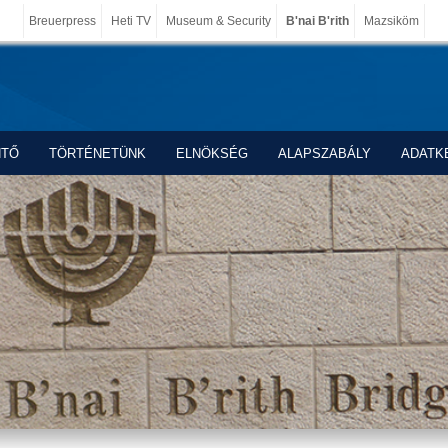
Breuerpress
Heti TV
Museum & Security
B'nai B'rith
Mazsiköm
NTŐ
TÖRTÉNETÜNK
ELNÖKSÉG
ALAPSZABÁLY
ADATK