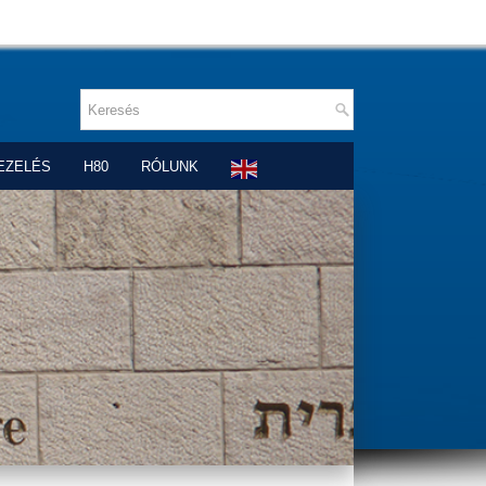
EZELÉS
H80
RÓLUNK