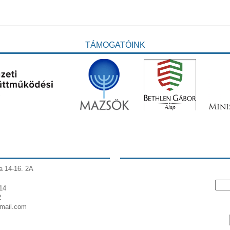
TÁMOGATÓINK
a 14-16. 2A
14
2
gmail.com