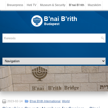
Breuerpress
Heti TV
Museum & Security
B'nai B'rith
Mazsiköm
2023-02-14
B'nai B'rith International
,
World