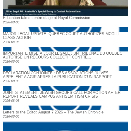
Education takes centre stage at Royal Commission
2026-08-06
MAJOR LEGAL UPDATE: QUEBEC COURT AUTHORIZES MCGILL
CLASS ACTION
2026-08-06
IMPORTANTE MISE À JOUR LÉGALE : UN TRIBUNAL DU QUÉBEC
AUTORISE UN RECOURS COLLECTIF CONTRE...
2026-08-06
DECLARATION CONJOINTE : DES ASSOCIATIONS JUIVES
APPELENT A AGIR APRES LA PUBLICATION D’UN RAPPORT...
2026-08-05
JOINT STATEMENT: JEWISH GROUPS CALL FOR ACTION AFTER
REPORT REVEALS CAMPUS ANTISEMITISM CRISIS
2026-08-05
Letters to the Editor, August 7 2026 – The Jewish Chronicle
2026-08-05