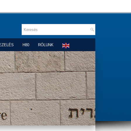
EZELÉS
H80
RÓLUNK