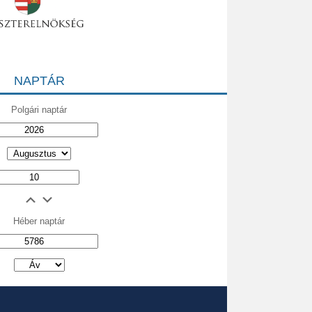
NAPTÁR
Polgári naptár
Héber naptár
אב