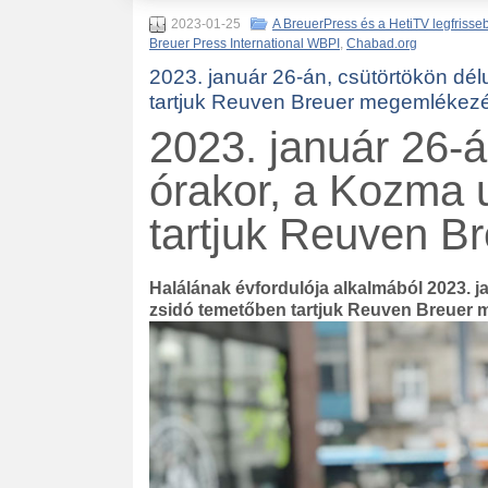
2023-01-25
A BreuerPress és a HetiTV legfrisseb
Breuer Press International WBPI
,
Chabad.org
2023. január 26-án, csütörtökön dél
tartjuk Reuven Breuer megemlékezé
2023. január 26-á
órakor, a Kozma 
tartjuk Reuven B
Halálának évfordulója alkalmából 2023. j
zsidó temetőben tartjuk Reuven Breuer 