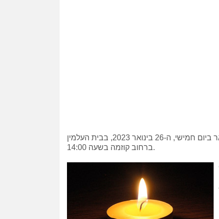
לרגל יום השנה לפטירתו נקיים אזכרה ליד קברו של ראובן ברואר ביום חמישי, ה-26 בינואר 2023, בבית העלמין
ברחוב קוזמה בשעה 14:00.