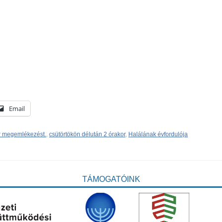
Email
r megemlékezést.
,
csütörtökön délután 2 órakor
,
Halálának évfordulója
TÁMOGATÓINK