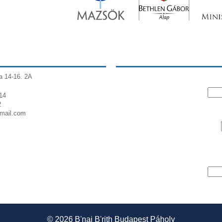
a 14-16. 2A
14
2
gmail.com
© 2026
B'nai B'rith Budapest Páholy