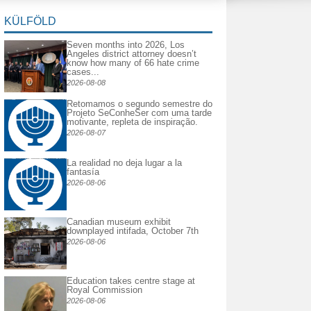
KÜLFÖLD
Seven months into 2026, Los
Angeles district attorney doesn’t
know how many of 66 hate crime
cases...
2026-08-08
Retomamos o segundo semestre do
Projeto SeConheSer com uma tarde
motivante, repleta de inspiração.
2026-08-07
La realidad no deja lugar a la
fantasía
2026-08-06
Canadian museum exhibit
downplayed intifada, October 7th
2026-08-06
Education takes centre stage at
Royal Commission
2026-08-06