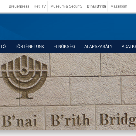
Breuerpress
Heti TV
Museum & Security
B'nai B'rith
Mazsiköm
NTŐ
TÖRTÉNETÜNK
ELNÖKSÉG
ALAPSZABÁLY
ADATK