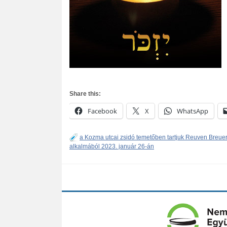
Share this:
Facebook
X
WhatsApp
a Kozma utcai zsidó temetőben tartjuk Reuven Breue
alkalmából 2023. január 26-án