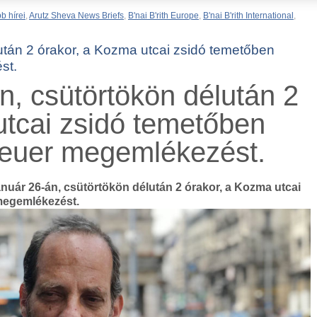
b hírei
,
Arutz Sheva News Briefs
,
B'nai B'rith Europe
,
B'nai B'rith International
,
után 2 órakor, a Kozma utcai zsidó temetőben
st.
n, csütörtökön délután 2
utcai zsidó temetőben
reuer megemlékezést.
anuár 26-án, csütörtökön délután 2 órakor, a Kozma utcai
megemlékezést.