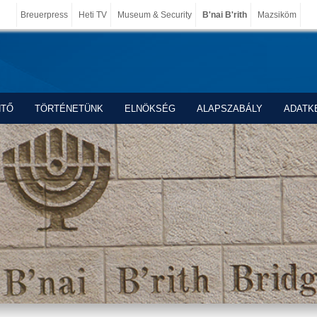
Breuerpress
Heti TV
Museum & Security
B'nai B'rith
Mazsiköm
NTŐ
TÖRTÉNETÜNK
ELNÖKSÉG
ALAPSZABÁLY
ADATK