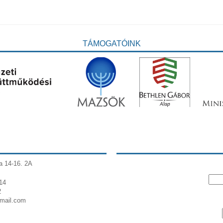
TÁMOGATÓINK
a 14-16. 2A
14
2
gmail.com