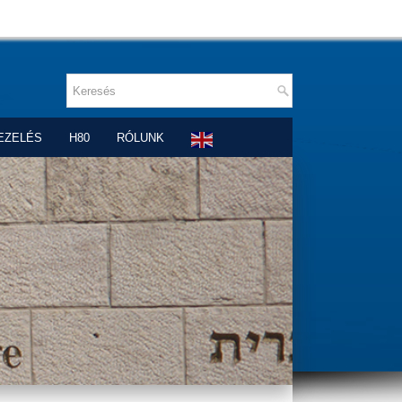
EZELÉS
H80
RÓLUNK