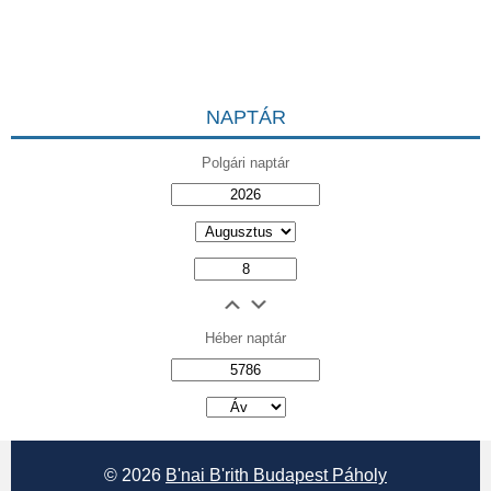
NAPTÁR
Polgári naptár
Héber naptár
אב
© 2026
B'nai B'rith Budapest Páholy