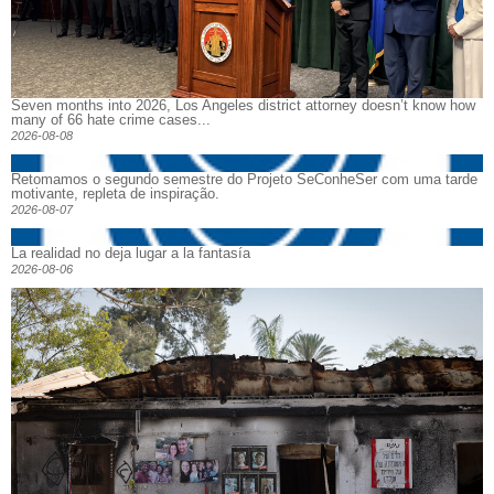
Seven months into 2026, Los Angeles district attorney doesn’t know how
many of 66 hate crime cases...
2026-08-08
Retomamos o segundo semestre do Projeto SeConheSer com uma tarde
motivante, repleta de inspiração.
2026-08-07
La realidad no deja lugar a la fantasía
2026-08-06