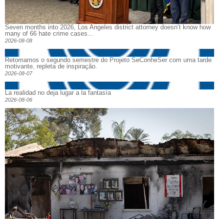
Seven months into 2026, Los Angeles district attorney doesn’t know how
many of 66 hate crime cases...
2026-08-08
Retomamos o segundo semestre do Projeto SeConheSer com uma tarde
motivante, repleta de inspiração.
2026-08-07
La realidad no deja lugar a la fantasía
2026-08-06