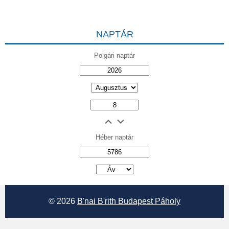
NAPTÁR
Polgári naptár
Héber naptár
אב
© 2026
B'nai B'rith Budapest Páholy