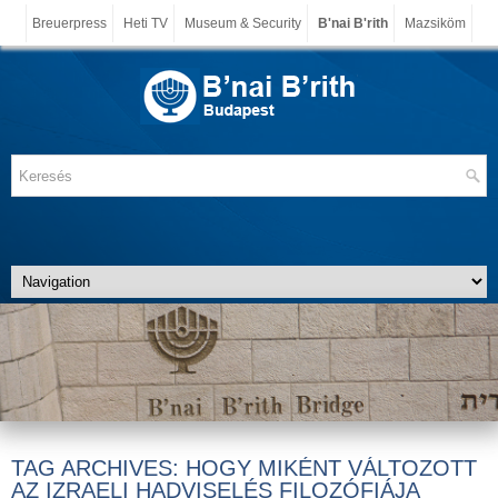
Breuerpress
Heti TV
Museum & Security
B'nai B'rith
Mazsiköm
TAG ARCHIVES:
HOGY MIKÉNT VÁLTOZOTT
AZ IZRAELI HADVISELÉS FILOZÓFIÁJA