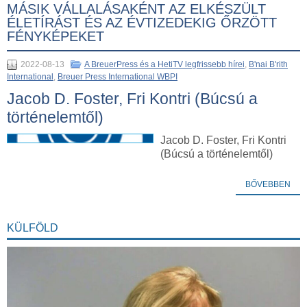
MÁSIK VÁLLALÁSAKÉNT AZ ELKÉSZÜLT
ÉLETÍRÁST ÉS AZ ÉVTIZEDEKIG ŐRZÖTT
FÉNYKÉPEKET
2022-08-13
A BreuerPress és a HetiTV legfrissebb hírei
,
B'nai B'rith
International
,
Breuer Press International WBPI
Jacob D. Foster, Fri Kontri (Búcsú a
történelemtől)
Jacob D. Foster, Fri Kontri
(Búcsú a történelemtől)
BŐVEBBEN
KÜLFÖLD