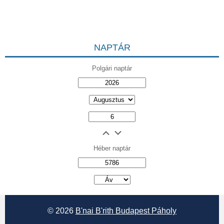
NAPTÁR
Polgári naptár
Héber naptár
אב
© 2026
B'nai B'rith Budapest Páholy