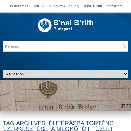
Breuerpress
Heti TV
Museum & Security
B'nai B'rith
Mazsiköm
TAG ARCHIVES:
ÉLETÍRÁSBA TÖRTÉNŐ
SZERKESZTÉSE. A MEGKÖTÖTT ÜZLET