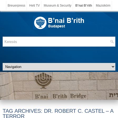
Breuerpress
Heti TV
Museum & Security
B'nai B'rith
Mazsiköm
TAG ARCHIVES:
DR. ROBERT C. CASTEL – A
TERROR