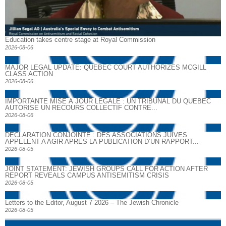
Education takes centre stage at Royal Commission
2026-08-06
MAJOR LEGAL UPDATE: QUEBEC COURT AUTHORIZES MCGILL
CLASS ACTION
2026-08-06
IMPORTANTE MISE À JOUR LÉGALE : UN TRIBUNAL DU QUÉBEC
AUTORISE UN RECOURS COLLECTIF CONTRE...
2026-08-06
DECLARATION CONJOINTE : DES ASSOCIATIONS JUIVES
APPELENT A AGIR APRES LA PUBLICATION D’UN RAPPORT...
2026-08-05
JOINT STATEMENT: JEWISH GROUPS CALL FOR ACTION AFTER
REPORT REVEALS CAMPUS ANTISEMITISM CRISIS
2026-08-05
Letters to the Editor, August 7 2026 – The Jewish Chronicle
2026-08-05