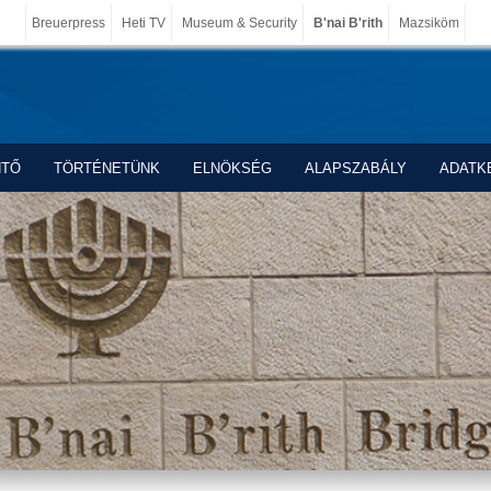
Breuerpress
Heti TV
Museum & Security
B'nai B'rith
Mazsiköm
NTŐ
TÖRTÉNETÜNK
ELNÖKSÉG
ALAPSZABÁLY
ADATK