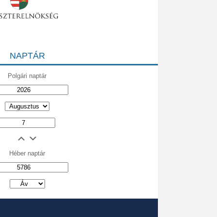
NAPTÁR
Polgári naptár
Héber naptár
אב