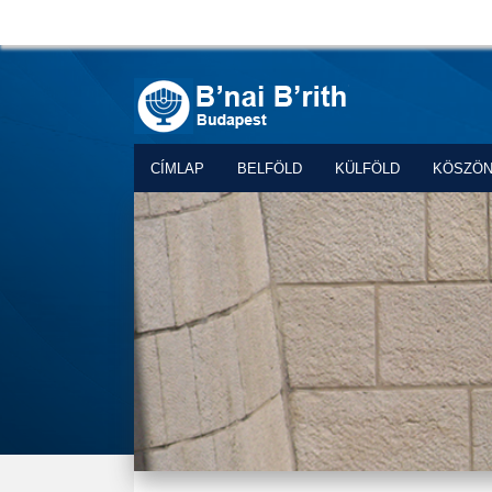
CÍMLAP
BELFÖLD
KÜLFÖLD
KÖSZÖ