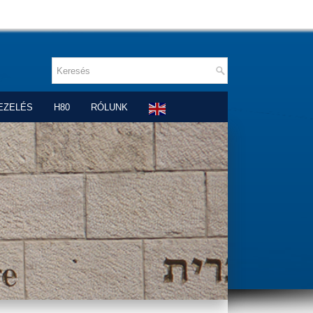
EZELÉS
H80
RÓLUNK