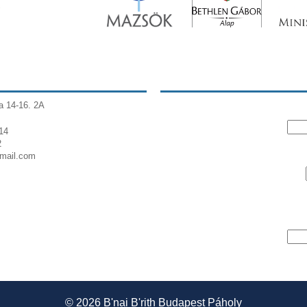
a 14-16. 2A
14
2
gmail.com
© 2026
B'nai B'rith Budapest Páholy