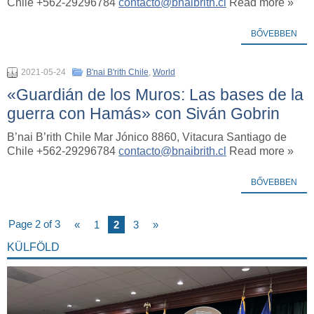
Chile +562-29296784
contacto@bnaibrith.cl
Read more »
BŐVEBBEN
2021-05-24
B'nai B'rith Chile
,
World
«Guardián de los Muros: Las bases de la
guerra con Hamás» con Siván Gobrin
B’nai B’rith Chile Mar Jónico 8860, Vitacura Santiago de
Chile +562-29296784
contacto@bnaibrith.cl
Read more »
BŐVEBBEN
Page 2 of 3
«
1
2
3
»
KÜLFÖLD