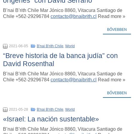
orígenes” con David Serrano
B’nai B’rith Chile Mar Jónico 8860, Vitacura Santiago de
Chile +562-29296784
contacto@bnaibrith.cl
Read more »
BŐVEBBEN
2021-06-05
B'nai B'rith Chile
,
World
“Breve historia de la banca judía” con
David Rosenthal
B’nai B’rith Chile Mar Jónico 8860, Vitacura Santiago de
Chile +562-29296784
contacto@bnaibrith.cl
Read more »
BŐVEBBEN
2021-05-28
B'nai B'rith Chile
,
World
«Israel: La nación sustentable»
B’nai B’rith Chile Mar Jónico 8860, Vitacura Santiago de