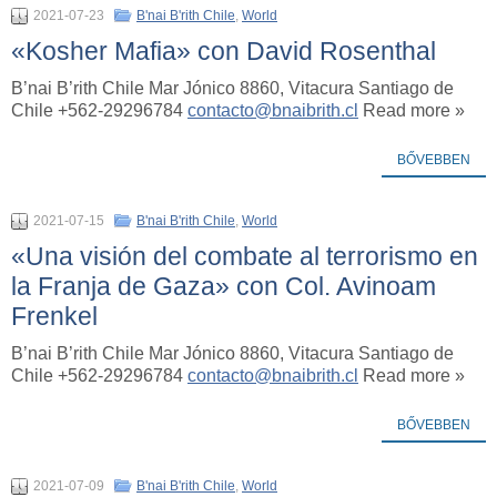
2021-07-23
B'nai B'rith Chile
,
World
«Kosher Mafia» con David Rosenthal
B’nai B’rith Chile Mar Jónico 8860, Vitacura Santiago de
Chile +562-29296784
contacto@bnaibrith.cl
Read more »
BŐVEBBEN
2021-07-15
B'nai B'rith Chile
,
World
«Una visión del combate al terrorismo en
la Franja de Gaza» con Col. Avinoam
Frenkel
B’nai B’rith Chile Mar Jónico 8860, Vitacura Santiago de
Chile +562-29296784
contacto@bnaibrith.cl
Read more »
BŐVEBBEN
2021-07-09
B'nai B'rith Chile
,
World