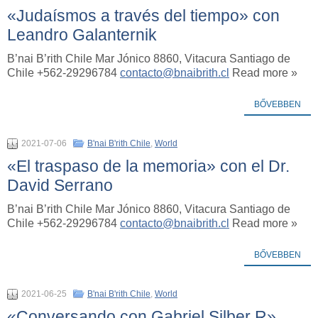
«Judaísmos a través del tiempo» con
Leandro Galanternik
B’nai B’rith Chile Mar Jónico 8860, Vitacura Santiago de
Chile +562-29296784
contacto@bnaibrith.cl
Read more »
BŐVEBBEN
2021-07-06
B'nai B'rith Chile
,
World
«El traspaso de la memoria» con el Dr.
David Serrano
B’nai B’rith Chile Mar Jónico 8860, Vitacura Santiago de
Chile +562-29296784
contacto@bnaibrith.cl
Read more »
BŐVEBBEN
2021-06-25
B'nai B'rith Chile
,
World
«Conversando con Gabriel Silber R»