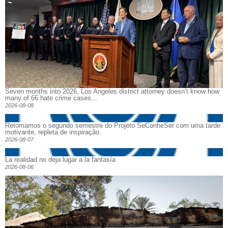
Seven months into 2026, Los Angeles district attorney doesn’t know how
many of 66 hate crime cases...
2026-08-08
Retomamos o segundo semestre do Projeto SeConheSer com uma tarde
motivante, repleta de inspiração.
2026-08-07
La realidad no deja lugar a la fantasía
2026-08-06