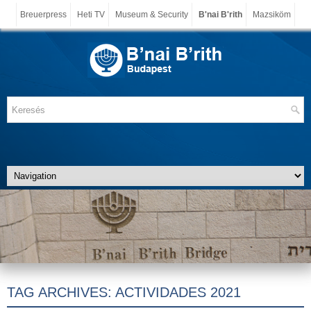
Breuerpress
Heti TV
Museum & Security
B'nai B'rith
Mazsiköm
TAG ARCHIVES:
ACTIVIDADES 2021