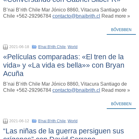
B’nai B’rith Chile Mar Jónico 8860, Vitacura Santiago de
Chile +562-29296784
contacto@bnaibrith.cl
Read more »
BŐVEBBEN
2021-06-18
B'nai B'rith Chile
,
World
«Películas comparadas: «El tren de la
vida» y «La vida es bella»» con Bryan
Acuña
B’nai B’rith Chile Mar Jónico 8860, Vitacura Santiago de
Chile +562-29296784
contacto@bnaibrith.cl
Read more »
BŐVEBBEN
2021-06-12
B'nai B'rith Chile
,
World
“Las niñas de la guerra persiguen sus