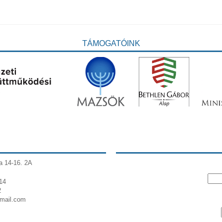
TÁMOGATÓINK
a 14-16. 2A
14
2
gmail.com