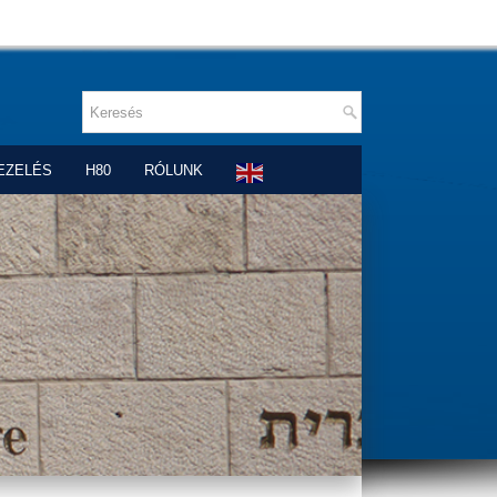
EZELÉS
H80
RÓLUNK