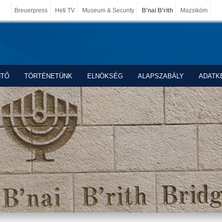
Breuerpress
Heti TV
Museum & Security
B'nai B'rith
Mazsiköm
NTŐ
TÖRTÉNETÜNK
ELNÖKSÉG
ALAPSZABÁLY
ADATK