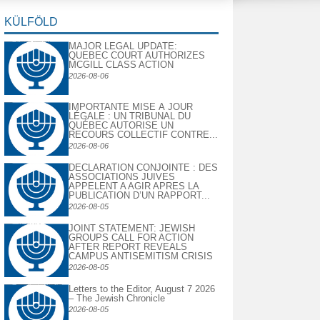
KÜLFÖLD
MAJOR LEGAL UPDATE:
QUEBEC COURT AUTHORIZES
MCGILL CLASS ACTION
2026-08-06
IMPORTANTE MISE À JOUR
LÉGALE : UN TRIBUNAL DU
QUÉBEC AUTORISE UN
RECOURS COLLECTIF CONTRE...
2026-08-06
DECLARATION CONJOINTE : DES
ASSOCIATIONS JUIVES
APPELENT A AGIR APRES LA
PUBLICATION D’UN RAPPORT...
2026-08-05
JOINT STATEMENT: JEWISH
GROUPS CALL FOR ACTION
AFTER REPORT REVEALS
CAMPUS ANTISEMITISM CRISIS
2026-08-05
Letters to the Editor, August 7 2026
– The Jewish Chronicle
2026-08-05