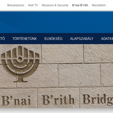
Breuerpress
Heti TV
Museum & Security
B'nai B'rith
Mazsiköm
NTŐ
TÖRTÉNETÜNK
ELNÖKSÉG
ALAPSZABÁLY
ADATK