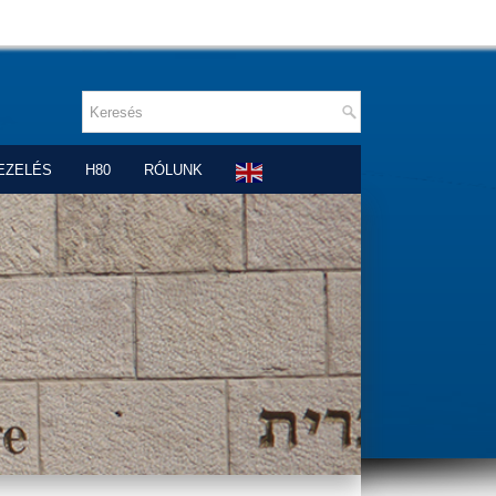
EZELÉS
H80
RÓLUNK