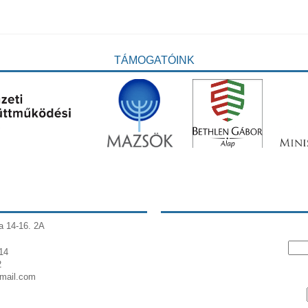
TÁMOGATÓINK
a 14-16. 2A
14
2
gmail.com