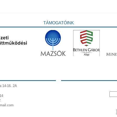
TÁMOGATÓINK
a 14-16. 2A
14
2
gmail.com