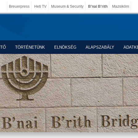
Breuerpress
Heti TV
Museum & Security
B'nai B'rith
Mazsiköm
NTŐ
TÖRTÉNETÜNK
ELNÖKSÉG
ALAPSZABÁLY
ADATK