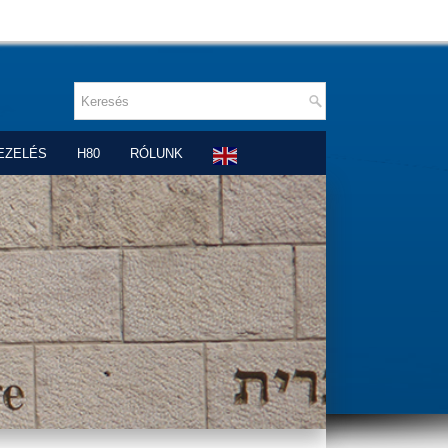
EZELÉS
H80
RÓLUNK