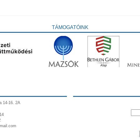
TÁMOGATÓINK
a 14-16. 2A
14
2
gmail.com