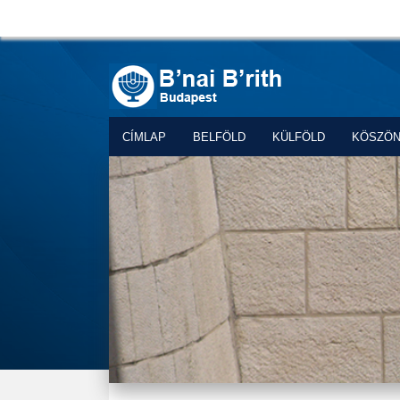
CÍMLAP
BELFÖLD
KÜLFÖLD
KÖSZÖ