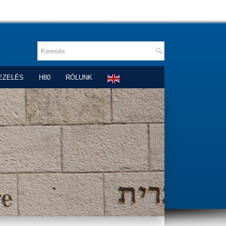
EZELÉS
H80
RÓLUNK