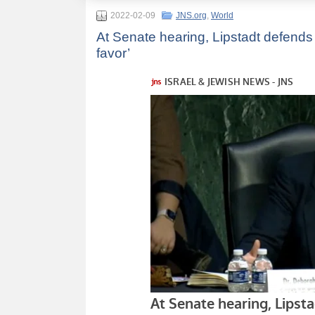
2022-02-09
JNS.org
,
World
At Senate hearing, Lipstadt defends r
favor’