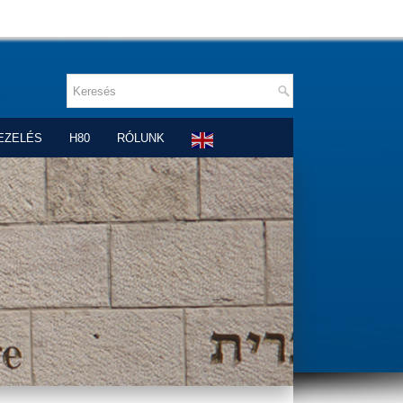
EZELÉS
H80
RÓLUNK