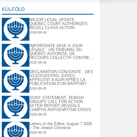
KÜLFÖLD
MAJOR LEGAL UPDATE:
QUEBEC COURT AUTHORIZES
MCGILL CLASS ACTION
2026-08-06
IMPORTANTE MISE À JOUR
LÉGALE : UN TRIBUNAL DU
QUÉBEC AUTORISE UN
RECOURS COLLECTIF CONTRE...
2026-08-06
DECLARATION CONJOINTE : DES
ASSOCIATIONS JUIVES
APPELENT A AGIR APRES LA
PUBLICATION D’UN RAPPORT...
2026-08-05
JOINT STATEMENT: JEWISH
GROUPS CALL FOR ACTION
AFTER REPORT REVEALS
CAMPUS ANTISEMITISM CRISIS
2026-08-05
Letters to the Editor, August 7 2026
– The Jewish Chronicle
2026-08-05