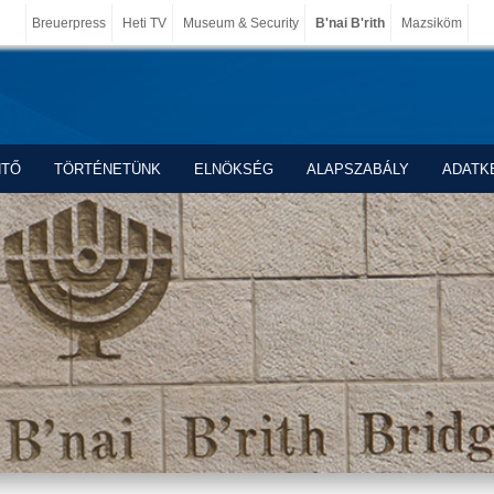
Breuerpress
Heti TV
Museum & Security
B'nai B'rith
Mazsiköm
NTŐ
TÖRTÉNETÜNK
ELNÖKSÉG
ALAPSZABÁLY
ADATK