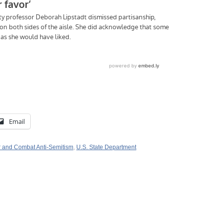
Email
r and Combat Anti-Semitism
,
U.S. State Department