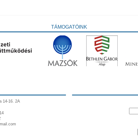
TÁMOGATÓINK
a 14-16. 2A
14
2
gmail.com