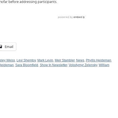
Email
sley Weiss
,
Levi Shemtov
,
Mark Levin
,
Meir Stambler
,
News
,
Phyllis Heideman
,
 Heideman
,
Sara Bloomfield
,
Show In Newsletter
,
Volodymyr Zelensky
,
William