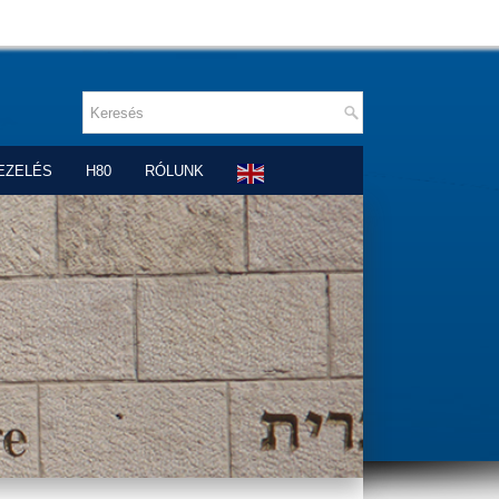
EZELÉS
H80
RÓLUNK