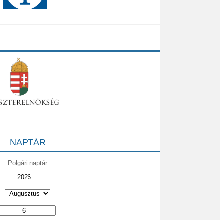
NAPTÁR
Polgári naptár