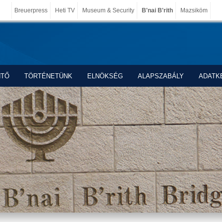
Breuerpress
Heti TV
Museum & Security
B'nai B'rith
Mazsiköm
NTŐ
TÖRTÉNETÜNK
ELNÖKSÉG
ALAPSZABÁLY
ADATK