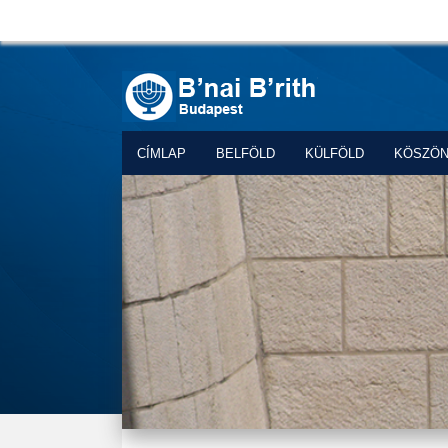
CÍMLAP
BELFÖLD
KÜLFÖLD
KÖSZÖ