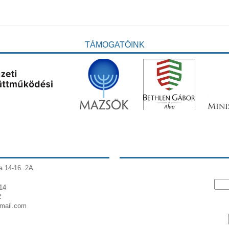
TÁMOGATÓINK
a 14-16. 2A
14
2
gmail.com