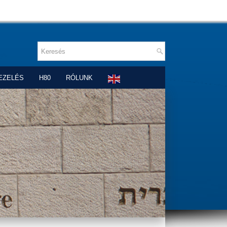
EZELÉS
H80
RÓLUNK