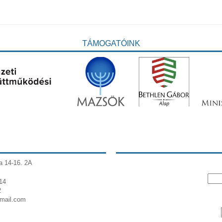
TÁMOGATÓINK
a 14-16. 2A
14
2
gmail.com