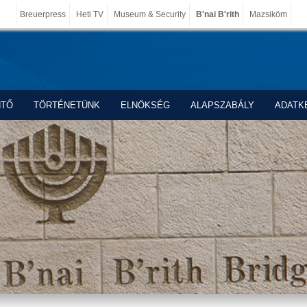
Breuerpress
Heti TV
Museum & Security
B'nai B'rith
Mazsiköm
NTŐ
TÖRTÉNETÜNK
ELNÖKSÉG
ALAPSZABÁLY
ADATK