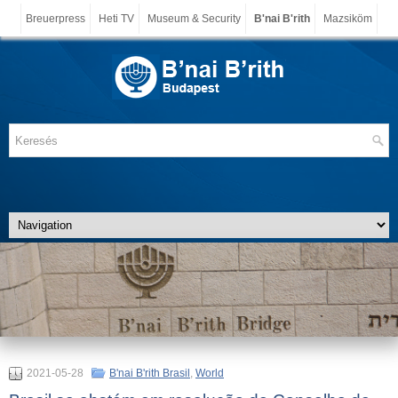
Breuerpress
Heti TV
Museum & Security
B'nai B'rith
Mazsiköm
2021-05-28
B'nai B'rith Brasil
,
World