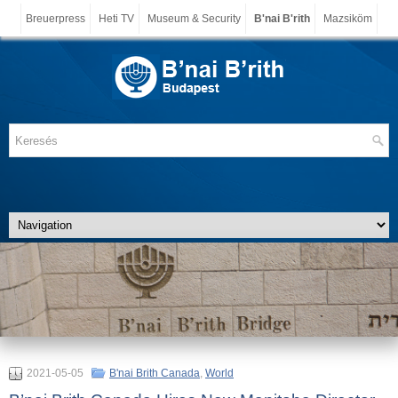
Breuerpress
Heti TV
Museum & Security
B'nai B'rith
Mazsiköm
2021-05-05
B'nai Brith Canada
,
World