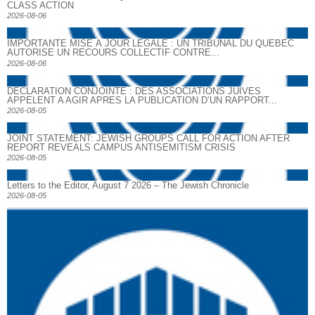
CLASS ACTION
2026-08-06
IMPORTANTE MISE À JOUR LÉGALE : UN TRIBUNAL DU QUÉBEC
AUTORISE UN RECOURS COLLECTIF CONTRE...
2026-08-06
DECLARATION CONJOINTE : DES ASSOCIATIONS JUIVES
APPELENT A AGIR APRES LA PUBLICATION D’UN RAPPORT...
2026-08-05
JOINT STATEMENT: JEWISH GROUPS CALL FOR ACTION AFTER
REPORT REVEALS CAMPUS ANTISEMITISM CRISIS
2026-08-05
Letters to the Editor, August 7 2026 – The Jewish Chronicle
2026-08-05