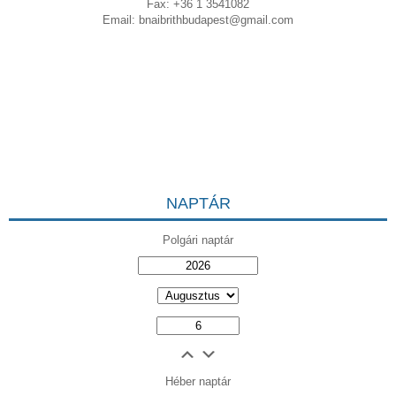
Fax: +36 1 3541082
Email:
bnaibrithbudapest@gmail.com
NAPTÁR
Polgári naptár
Héber naptár