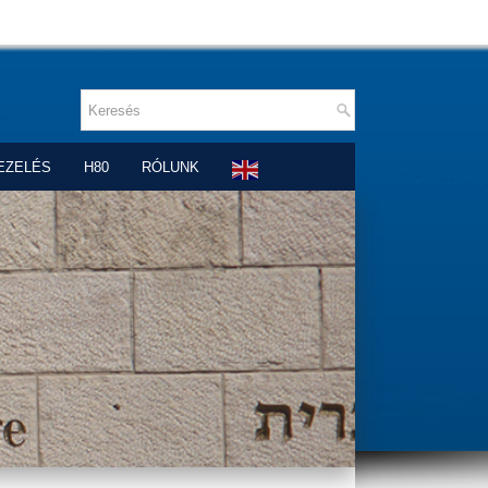
EZELÉS
H80
RÓLUNK