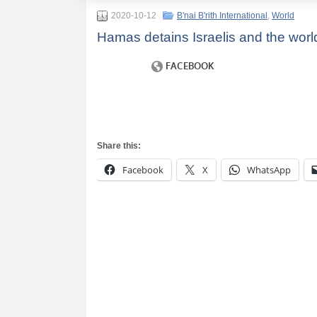
2020-10-12
B'nai B'rith International
,
World
Hamas detains Israelis and the world 
Share this:
Facebook
X
WhatsApp