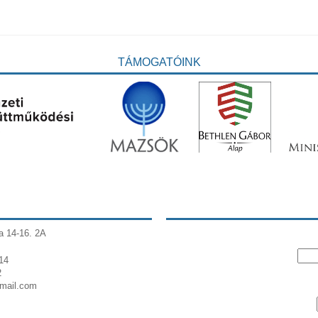
TÁMOGATÓINK
a 14-16. 2A
14
2
gmail.com