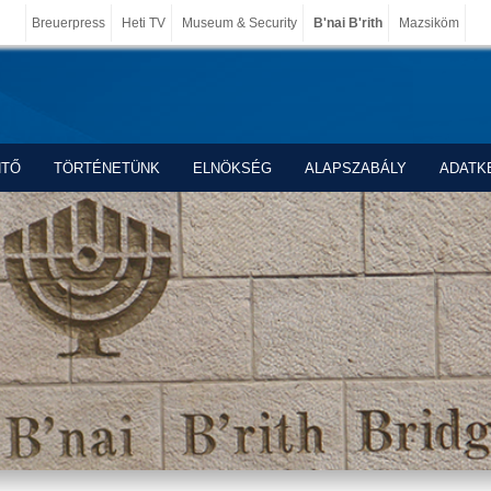
Breuerpress
Heti TV
Museum & Security
B'nai B'rith
Mazsiköm
NTŐ
TÖRTÉNETÜNK
ELNÖKSÉG
ALAPSZABÁLY
ADATK