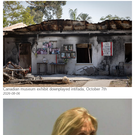
Canadian museum exhibit downplayed intifada, October 7th
2026-08-06