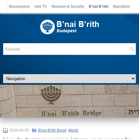
Breuerpress
Heti TV
Museum & Security
B'nai B'rith
Mazsiköm
2020-08-05
B'nai B'rith Brasil
,
World