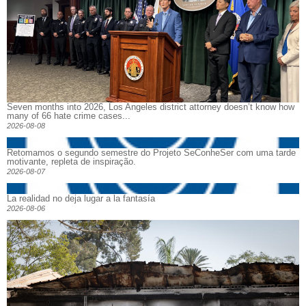
Seven months into 2026, Los Angeles district attorney doesn’t know how
many of 66 hate crime cases...
2026-08-08
Retomamos o segundo semestre do Projeto SeConheSer com uma tarde
motivante, repleta de inspiração.
2026-08-07
La realidad no deja lugar a la fantasía
2026-08-06