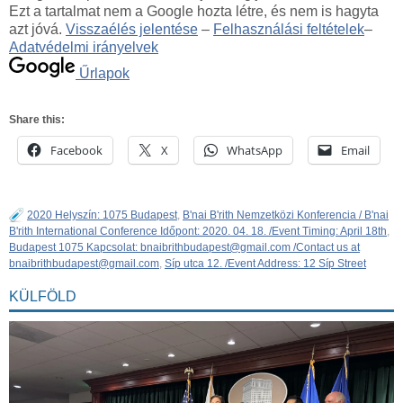
Ezt a tartalmat nem a Google hozta létre, és nem is hagyta
azt jóvá.
Visszaélés jelentése
–
Felhasználási feltételek
–
Adatvédelmi irányelvek
Űrlapok
Share this:
Facebook
X
WhatsApp
Email
2020 Helyszín: 1075 Budapest
,
B'nai B'rith Nemzetközi Konferencia / B'nai
B'rith International Conference Időpont: 2020. 04. 18. /Event Timing: April 18th
,
Budapest 1075 Kapcsolat: bnaibrithbudapest@gmail.com /Contact us at
bnaibrithbudapest@gmail.com
,
Síp utca 12. /Event Address: 12 Síp Street
KÜLFÖLD