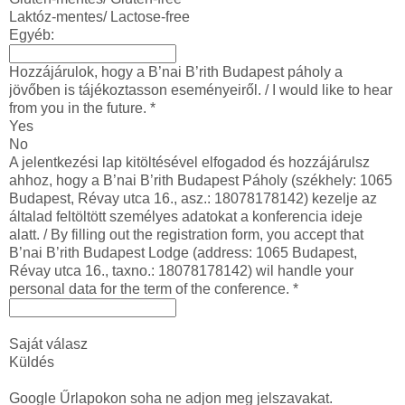
Laktóz-mentes/ Lactose-free
Egyéb:
Hozzájárulok, hogy a B’nai B’rith Budapest páholy a
jövőben is tájékoztasson eseményeiről. / I would like to hear
from you in the future.
*
Yes
No
A jelentkezési lap kitöltésével elfogadod és hozzájárulsz
ahhoz, hogy a B’nai B’rith Budapest Páholy (székhely: 1065
Budapest, Révay utca 16., asz.: 18078178142) kezelje az
általad feltöltött személyes adatokat a konferencia ideje
alatt. / By filling out the registration form, you accept that
B’nai B’rith Budapest Lodge (address: 1065 Budapest,
Révay utca 16., taxno.: 18078178142) wil handle your
personal data for the term of the conference.
*
Saját válasz
Küldés
Google Űrlapokon soha ne adjon meg jelszavakat.