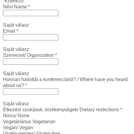
*Kötelező
Név/ Name
*
Saját válasz
Email
*
Saját válasz
Szervezet/ Organization
*
Saját válasz
Honnan hallottál a konferenciáról? / Where have you heard
about us?
*
Saját válasz
Étkezési szokások, érzékenységek/ Dietary restrictions
*
Nincs/ None
Vegetáriánus Vegetarian
Vegán/ Vegan
Glutén-mentes/ Gluten-free