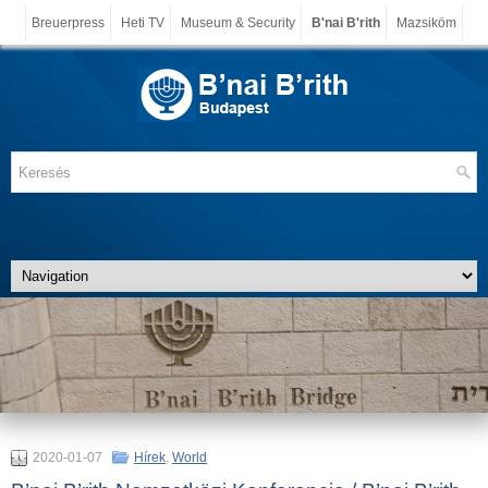
Breuerpress
Heti TV
Museum & Security
B'nai B'rith
Mazsiköm
2020-01-07
Hírek
,
World