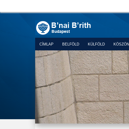
CÍMLAP
BELFÖLD
KÜLFÖLD
KÖSZÖ