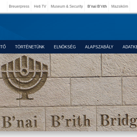
Breuerpress
Heti TV
Museum & Security
B'nai B'rith
Mazsiköm
NTŐ
TÖRTÉNETÜNK
ELNÖKSÉG
ALAPSZABÁLY
ADATK