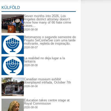
KÜLFÖLD
Seven months into 2026, Los
Angeles district attorney doesn’t
know how many of 66 hate crime
cases...
2026-08-08
Retomamos o segundo semestre do
Projeto SeConheSer com uma tarde
motivante, repleta de inspiração.
2026-08-07
La realidad no deja lugar a la
fantasía
2026-08-06
Canadian museum exhibit
downplayed intifada, October 7th
2026-08-06
Education takes centre stage at
Royal Commission
2026-08-06