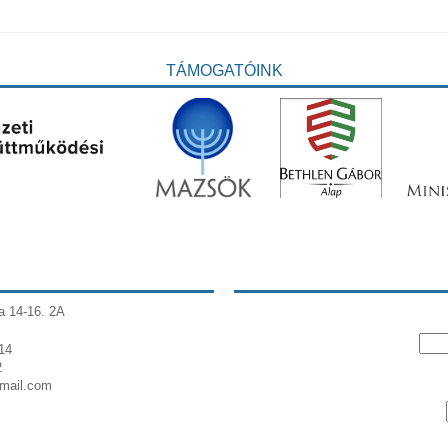
TÁMOGATÓINK
a 14-16. 2A
14
2
gmail.com