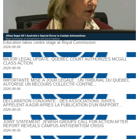
Education takes centre stage at Royal Commission
2026-08-06
MAJOR LEGAL UPDATE: QUEBEC COURT AUTHORIZES MCGILL
CLASS ACTION
2026-08-06
IMPORTANTE MISE À JOUR LÉGALE : UN TRIBUNAL DU QUÉBEC
AUTORISE UN RECOURS COLLECTIF CONTRE...
2026-08-06
DECLARATION CONJOINTE : DES ASSOCIATIONS JUIVES
APPELENT A AGIR APRES LA PUBLICATION D’UN RAPPORT...
2026-08-05
JOINT STATEMENT: JEWISH GROUPS CALL FOR ACTION AFTER
REPORT REVEALS CAMPUS ANTISEMITISM CRISIS
2026-08-05