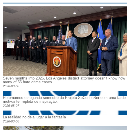
Seven months into 2026, Los Angeles district attorney doesn’t know how
many of 66 hate crime cases...
2026-08-08
Retomamos o segundo semestre do Projeto SeConheSer com uma tarde
motivante, repleta de inspiração.
2026-08-07
La realidad no deja lugar a la fantasía
2026-08-06