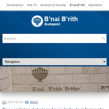
Breuerpress
Heti TV
Museum & Security
B'nai B'rith
Mazsiköm
2017-06-24
World