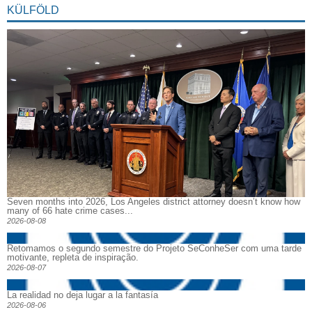
KÜLFÖLD
Seven months into 2026, Los Angeles district attorney doesn’t know how
many of 66 hate crime cases...
2026-08-08
Retomamos o segundo semestre do Projeto SeConheSer com uma tarde
motivante, repleta de inspiração.
2026-08-07
La realidad no deja lugar a la fantasía
2026-08-06