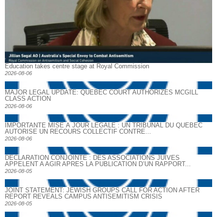
Education takes centre stage at Royal Commission
2026-08-06
MAJOR LEGAL UPDATE: QUEBEC COURT AUTHORIZES MCGILL
CLASS ACTION
2026-08-06
IMPORTANTE MISE À JOUR LÉGALE : UN TRIBUNAL DU QUÉBEC
AUTORISE UN RECOURS COLLECTIF CONTRE...
2026-08-06
DECLARATION CONJOINTE : DES ASSOCIATIONS JUIVES
APPELENT A AGIR APRES LA PUBLICATION D’UN RAPPORT...
2026-08-05
JOINT STATEMENT: JEWISH GROUPS CALL FOR ACTION AFTER
REPORT REVEALS CAMPUS ANTISEMITISM CRISIS
2026-08-05