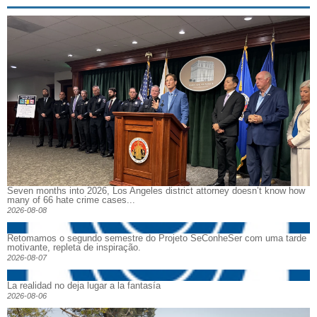
Seven months into 2026, Los Angeles district attorney doesn’t know how
many of 66 hate crime cases...
2026-08-08
Retomamos o segundo semestre do Projeto SeConheSer com uma tarde
motivante, repleta de inspiração.
2026-08-07
La realidad no deja lugar a la fantasía
2026-08-06