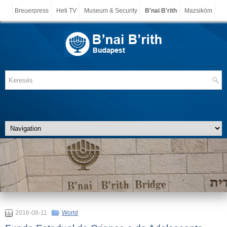
Breuerpress
Heti TV
Museum & Security
B'nai B'rith
Mazsiköm
2016-08-11
World