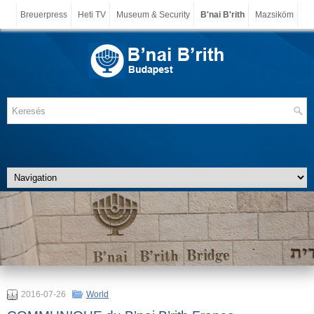
Breuerpress
Heti TV
Museum & Security
B'nai B'rith
Mazsiköm
2016-07-26
World