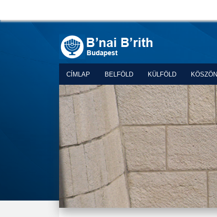
CÍMLAP
BELFÖLD
KÜLFÖLD
KÖSZÖ