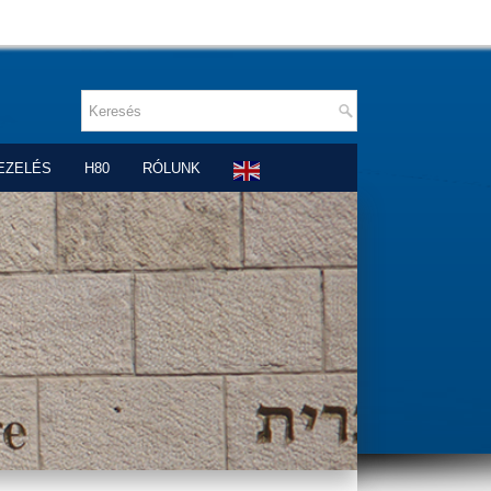
EZELÉS
H80
RÓLUNK