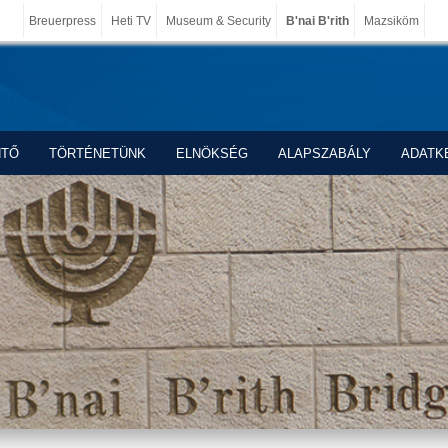
Breuerpress
Heti TV
Museum & Security
B'nai B'rith
Mazsiköm
NTŐ
TÖRTÉNETÜNK
ELNÖKSÉG
ALAPSZABÁLY
ADATK