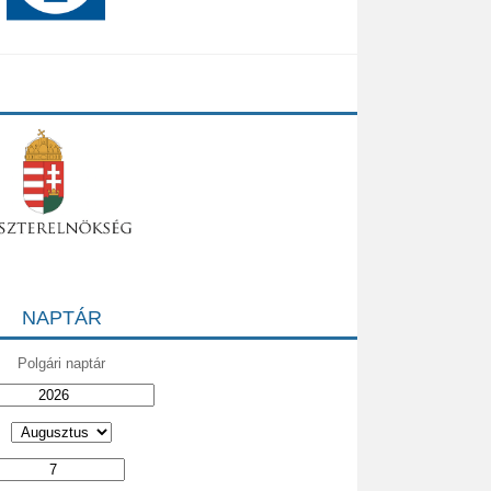
NAPTÁR
Polgári naptár