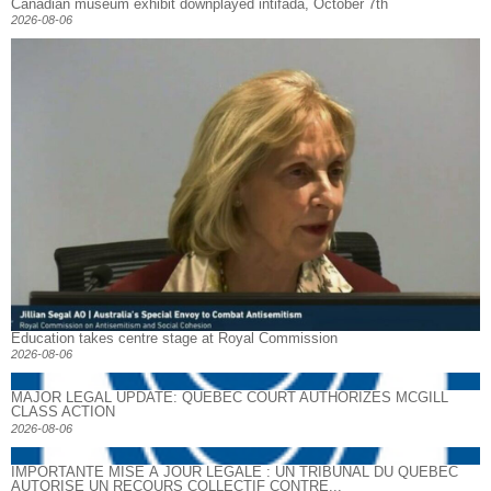
Canadian museum exhibit downplayed intifada, October 7th
2026-08-06
Education takes centre stage at Royal Commission
2026-08-06
MAJOR LEGAL UPDATE: QUEBEC COURT AUTHORIZES MCGILL
CLASS ACTION
2026-08-06
IMPORTANTE MISE À JOUR LÉGALE : UN TRIBUNAL DU QUÉBEC
AUTORISE UN RECOURS COLLECTIF CONTRE...