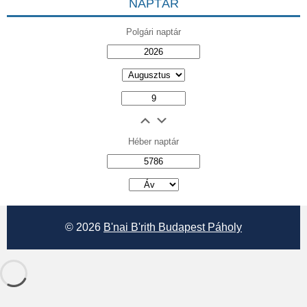
NAPTÁR
Polgári naptár
Héber naptár
אב
© 2026
B'nai B'rith Budapest Páholy