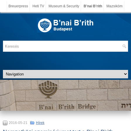
Breuerpress
Heti TV
Museum & Security
B'nai B'rith
Mazsiköm
2016-05-21
Hírek