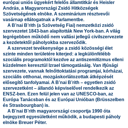
európai uniós ügyekért felelős államtitkár és Heisler
András, a Magyarországi Zsidó Hitközségek
Szövetségének elnöke. A szeminárium résztvevői
vasárnap ellátogatnak a Parlamentbe.
A B’nai B’rith (a Szövetség Fiai) nemzetközi zsidó
szervezetet 1843-ban alapították New York-ban. A világ
legrégebben működő nem vallási jellegű civilszervezete
a kezdetektől páholyokba szerveződik.
A szervezet tevékenysége a zsidó közösségi élet
szinte minden területére kiterjed: a legkülönfélébb
szociális programoktól kezdve az antiszemitizmus elleni
küzdelmen keresztül Izrael támogatásáig. Van ifjúsági
szervezete, vannak felnőttoktatási programjai, kórházai,
szociális otthonai, mozgáskorlátozottak átképzését
elősegítő tanfolyamai. A B’nai B’rith – egyetlen zsidó
szervezetként – állandó képviselővel rendelkezik az
ENSZ-ben. Ezen felül jelen van az UNESCO-ban, az
Európa Tanácsban és az Európai Unióban (Brüsszelben
és Strasbourgban) is.
A B’nai B’rith magyarországi csoportja 1990 óta
bejegyzett egyesületként működik, a budapesti páholy
elnöke Breuer Péter.