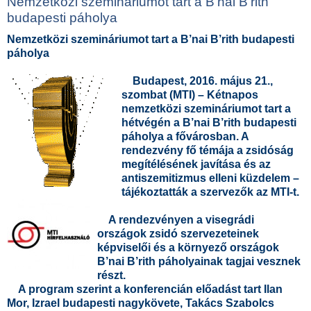
Nemzetközi szemináriumot tart a B’nai B’rith
budapesti páholya
Nemzetközi szemináriumot tart a B’nai B’rith budapesti
páholya
Budapest, 2016. május 21.,
szombat (MTI) – Kétnapos
nemzetközi szemináriumot tart a
hétvégén a B’nai B’rith budapesti
páholya a fővárosban. A
rendezvény fő témája a zsidóság
megítélésének javítása és az
antiszemitizmus elleni küzdelem –
tájékoztatták a szervezők az MTI-t.
A rendezvényen a visegrádi
országok zsidó szervezeteinek
képviselői és a környező országok
B’nai B’rith páholyainak tagjai vesznek
részt.
A program szerint a konferencián előadást tart Ilan
Mor, Izrael budapesti nagykövete, Takács Szabolcs