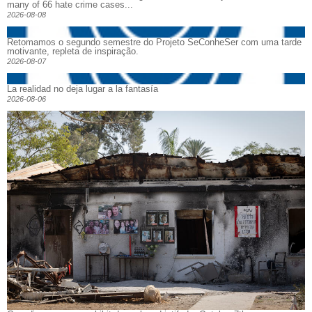
many of 66 hate crime cases...
2026-08-08
Retomamos o segundo semestre do Projeto SeConheSer com uma tarde
motivante, repleta de inspiração.
2026-08-07
La realidad no deja lugar a la fantasía
2026-08-06