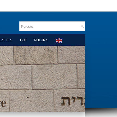
EZELÉS
H80
RÓLUNK