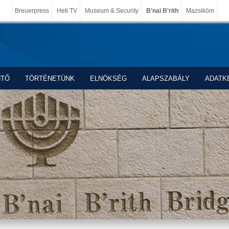
Breuerpress
Heti TV
Museum & Security
B'nai B'rith
Mazsiköm
NTŐ
TÖRTÉNETÜNK
ELNÖKSÉG
ALAPSZABÁLY
ADATK