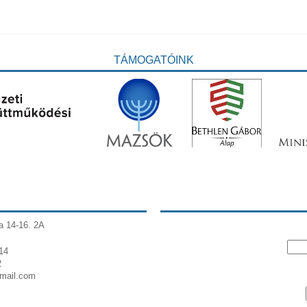
TÁMOGATÓINK
a 14-16. 2A
14
2
gmail.com