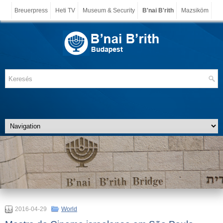
Breuerpress
Heti TV
Museum & Security
B'nai B'rith
Mazsiköm
2016-04-29
World