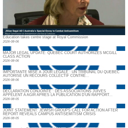
Education takes centre stage at Royal Commission
2026-08-06
MAJOR LEGAL UPDATE: QUEBEC COURT AUTHORIZES MCGILL
CLASS ACTION
2026-08-06
IMPORTANTE MISE À JOUR LÉGALE : UN TRIBUNAL DU QUÉBEC
AUTORISE UN RECOURS COLLECTIF CONTRE...
2026-08-06
DECLARATION CONJOINTE : DES ASSOCIATIONS JUIVES
APPELENT A AGIR APRES LA PUBLICATION D’UN RAPPORT...
2026-08-05
JOINT STATEMENT: JEWISH GROUPS CALL FOR ACTION AFTER
REPORT REVEALS CAMPUS ANTISEMITISM CRISIS
2026-08-05