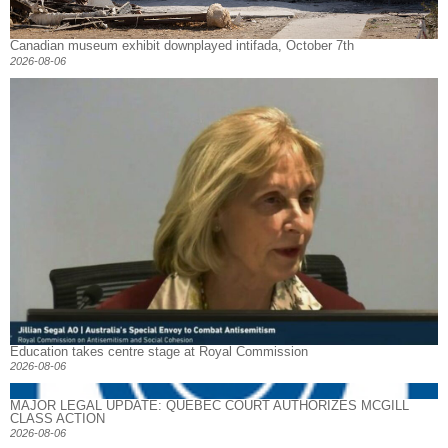
Canadian museum exhibit downplayed intifada, October 7th
2026-08-06
Education takes centre stage at Royal Commission
2026-08-06
MAJOR LEGAL UPDATE: QUEBEC COURT AUTHORIZES MCGILL
CLASS ACTION
2026-08-06