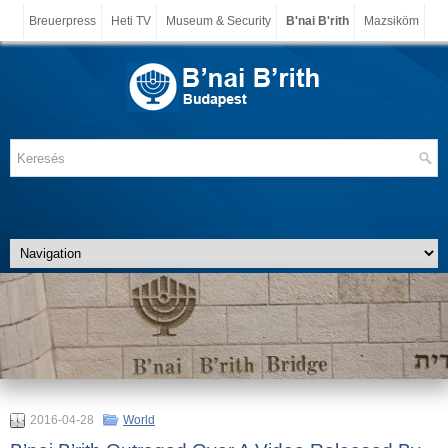
Breuerpress
Heti TV
Museum & Security
B'nai B'rith
Mazsiköm
2016-04-28
World