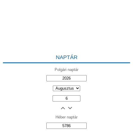
NAPTÁR
Polgári naptár
Héber naptár