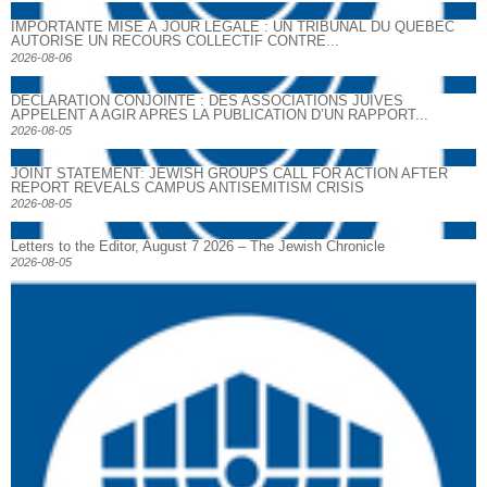
IMPORTANTE MISE À JOUR LÉGALE : UN TRIBUNAL DU QUÉBEC
AUTORISE UN RECOURS COLLECTIF CONTRE...
2026-08-06
DECLARATION CONJOINTE : DES ASSOCIATIONS JUIVES
APPELENT A AGIR APRES LA PUBLICATION D’UN RAPPORT...
2026-08-05
JOINT STATEMENT: JEWISH GROUPS CALL FOR ACTION AFTER
REPORT REVEALS CAMPUS ANTISEMITISM CRISIS
2026-08-05
Letters to the Editor, August 7 2026 – The Jewish Chronicle
2026-08-05