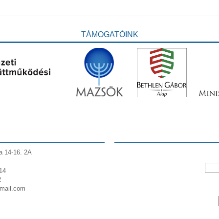
TÁMOGATÓINK
a 14-16. 2A
14
2
gmail.com