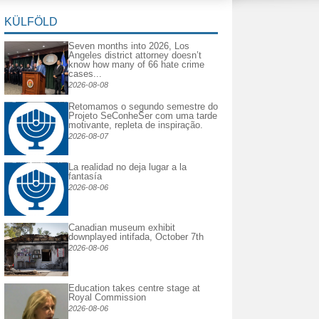
KÜLFÖLD
Seven months into 2026, Los
Angeles district attorney doesn’t
know how many of 66 hate crime
cases...
2026-08-08
Retomamos o segundo semestre do
Projeto SeConheSer com uma tarde
motivante, repleta de inspiração.
2026-08-07
La realidad no deja lugar a la
fantasía
2026-08-06
Canadian museum exhibit
downplayed intifada, October 7th
2026-08-06
Education takes centre stage at
Royal Commission
2026-08-06