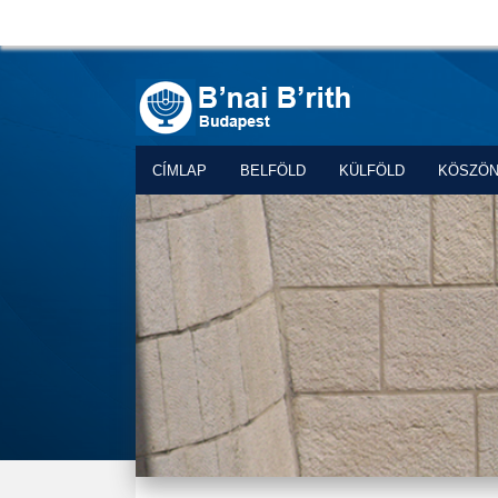
CÍMLAP
BELFÖLD
KÜLFÖLD
KÖSZÖ