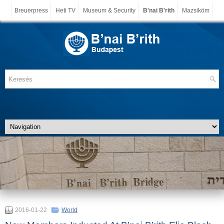
Breuerpress
Heti TV
Museum & Security
B'nai B'rith
Mazsiköm
2016-01-22
World