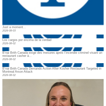
Just a moment…
2026-08-03
Los cargos por encima de la verdad
2026-08-02
B’nai Brith Canada exige des mesures après l’incendie criminel visant un
restaurant casher à...
2026-08-02
B’nai Brith Canada Demands Action After Kosher Restaurant Targeted in
Montreal Arson Attack
2026-08-02