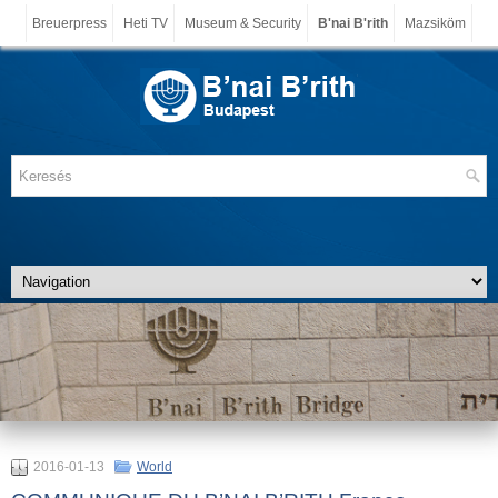
Breuerpress
Heti TV
Museum & Security
B'nai B'rith
Mazsiköm
2016-01-13
World