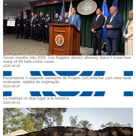
Seven months into 2026, Los Angeles district attorney doesn’t know how
many of 66 hate crime cases...
2026-08-08
Retomamos o segundo semestre do Projeto SeConheSer com uma tarde
motivante, repleta de inspiração.
2026-08-07
La realidad no deja lugar a la fantasía
2026-08-06