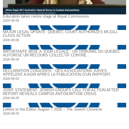
Education takes centre stage at Royal Commission
2026-08-06
MAJOR LEGAL UPDATE: QUEBEC COURT AUTHORIZES MCGILL
CLASS ACTION
2026-08-06
IMPORTANTE MISE À JOUR LÉGALE : UN TRIBUNAL DU QUÉBEC
AUTORISE UN RECOURS COLLECTIF CONTRE...
2026-08-06
DECLARATION CONJOINTE : DES ASSOCIATIONS JUIVES
APPELENT A AGIR APRES LA PUBLICATION D’UN RAPPORT...
2026-08-05
JOINT STATEMENT: JEWISH GROUPS CALL FOR ACTION AFTER
REPORT REVEALS CAMPUS ANTISEMITISM CRISIS
2026-08-05
Letters to the Editor, August 7 2026 – The Jewish Chronicle
2026-08-05