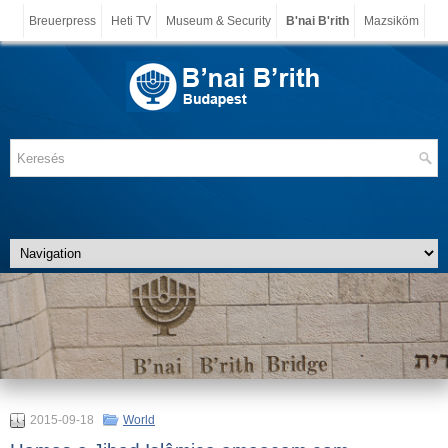
Breuerpress
Heti TV
Museum & Security
B'nai B'rith
Mazsiköm
2015-09-18
World