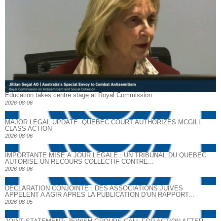
Education takes centre stage at Royal Commission
2026-08-06
MAJOR LEGAL UPDATE: QUEBEC COURT AUTHORIZES MCGILL
CLASS ACTION
2026-08-06
IMPORTANTE MISE À JOUR LÉGALE : UN TRIBUNAL DU QUÉBEC
AUTORISE UN RECOURS COLLECTIF CONTRE...
2026-08-06
DECLARATION CONJOINTE : DES ASSOCIATIONS JUIVES
APPELENT A AGIR APRES LA PUBLICATION D’UN RAPPORT...
2026-08-05