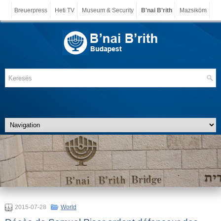
Breuerpress
Heti TV
Museum & Security
B'nai B'rith
Mazsiköm
2015-07-28
World