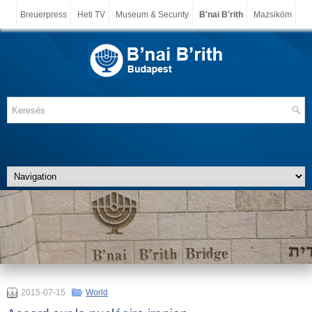
Breuerpress
Heti TV
Museum & Security
B'nai B'rith
Mazsiköm
2015-07-15
World