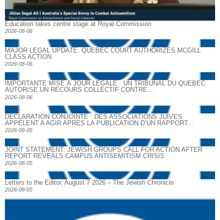
Education takes centre stage at Royal Commission
2026-08-06
MAJOR LEGAL UPDATE: QUEBEC COURT AUTHORIZES MCGILL
CLASS ACTION
2026-08-06
IMPORTANTE MISE À JOUR LÉGALE : UN TRIBUNAL DU QUÉBEC
AUTORISE UN RECOURS COLLECTIF CONTRE...
2026-08-06
DECLARATION CONJOINTE : DES ASSOCIATIONS JUIVES
APPELENT A AGIR APRES LA PUBLICATION D’UN RAPPORT...
2026-08-05
JOINT STATEMENT: JEWISH GROUPS CALL FOR ACTION AFTER
REPORT REVEALS CAMPUS ANTISEMITISM CRISIS
2026-08-05
Letters to the Editor, August 7 2026 – The Jewish Chronicle
2026-08-05