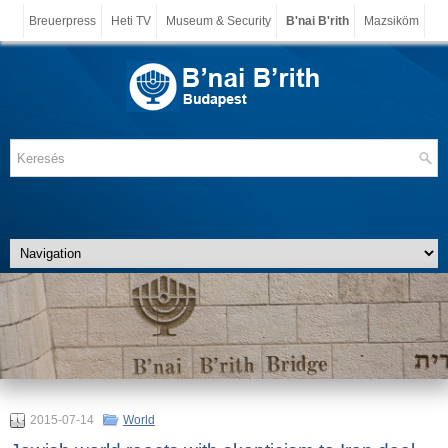
Breuerpress
Heti TV
Museum & Security
B'nai B'rith
Mazsiköm
2015-07-14
World