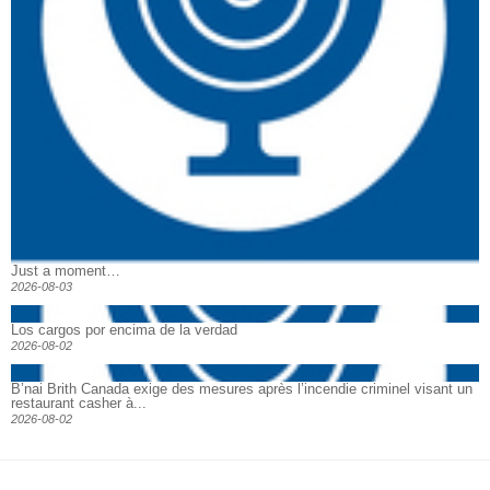
Just a moment…
2026-08-03
Los cargos por encima de la verdad
2026-08-02
B’nai Brith Canada exige des mesures après l’incendie criminel visant un
restaurant casher à...
2026-08-02