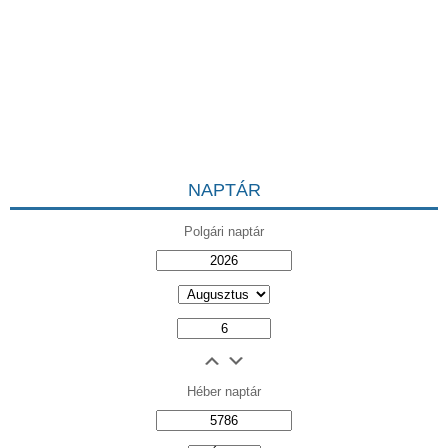
NAPTÁR
Polgári naptár
Héber naptár