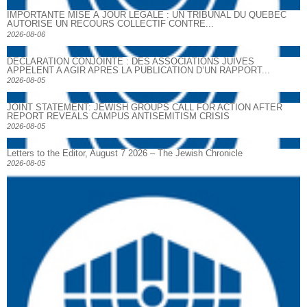
IMPORTANTE MISE À JOUR LÉGALE : UN TRIBUNAL DU QUÉBEC
AUTORISE UN RECOURS COLLECTIF CONTRE...
2026-08-06
DECLARATION CONJOINTE : DES ASSOCIATIONS JUIVES
APPELENT A AGIR APRES LA PUBLICATION D’UN RAPPORT...
2026-08-05
JOINT STATEMENT: JEWISH GROUPS CALL FOR ACTION AFTER
REPORT REVEALS CAMPUS ANTISEMITISM CRISIS
2026-08-05
Letters to the Editor, August 7 2026 – The Jewish Chronicle
2026-08-05