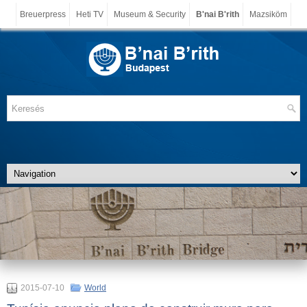
Breuerpress
Heti TV
Museum & Security
B'nai B'rith
Mazsiköm
2015-07-10
World