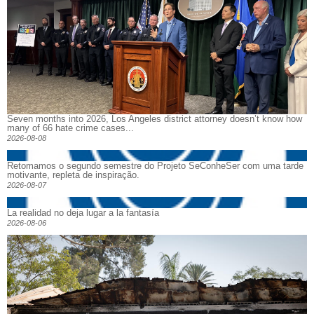
Seven months into 2026, Los Angeles district attorney doesn’t know how
many of 66 hate crime cases...
2026-08-08
Retomamos o segundo semestre do Projeto SeConheSer com uma tarde
motivante, repleta de inspiração.
2026-08-07
La realidad no deja lugar a la fantasía
2026-08-06