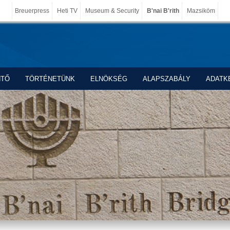
Breuerpress
Heti TV
Museum & Security
B'nai B'rith
Mazsiköm
NTŐ
TÖRTÉNETÜNK
ELNÖKSÉG
ALAPSZABÁLY
ADATK