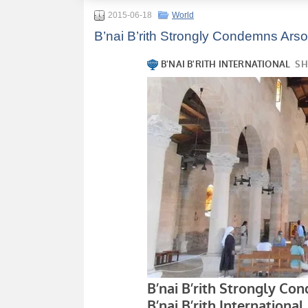
2015-06-18
World
B’nai B’rith Strongly Condemns Ars