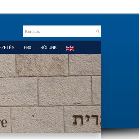
EZELÉS
H80
RÓLUNK