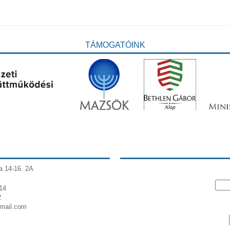
TÁMOGATÓINK
a 14-16. 2A
14
2
gmail.com